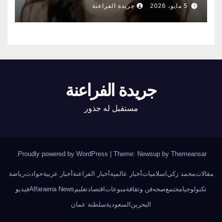
الناس أبواب المشعوذين
5 مايو، 2026
جريدة الفراعنة
جريدة الفراعنة
مستقبل له جذور
.
Proudly powered by WordPress
|
Theme: Newsup by
Themeansar
مقالات
محمد زكي
اسلاميات
أخبار عالمية
أخبار الفراعنة
أخبار عربية
حوادث
رياضة
تكنولوجيا
مجتمع
صحه
فن وثقافة
منوعات
اقتصاد
تعليم
Alfaraena News
فيديو
البحرين
السعودية
سلطنة عمان