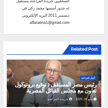
الصحفيين جريدة الفراعنة مستقبل
له جذور أسسها محمد زكي في
ديسمبر 2011 البريد الإلكتروني
alfaraena1@gmail.com
Related Post
أخبار الفراعنة
رئيس مصر المستقبل : توقيع بروتوكول
تعاون مع مجلس القبائل المصرية
والعائلات يهدف لحل مشكلاتهم ونقل
مايو 30, 2025
جريدة الفراعنة
طموحاتهم للقيادة السياسية