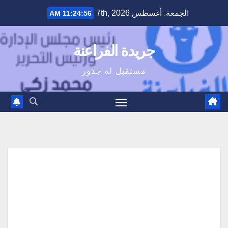
Ski
الجمعة. أغسطس 7th, 2026
11:24:57 AM
t
conten
جريدة الفراعنة
مستقبل له جذور