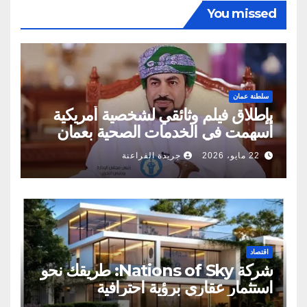
You missed
سلطنة عمان
بإطلاق فيلم وثائقي لشخصية أمريكية
أسهمت في الخدمات الصحية بعمان
22 مايو، 2026
جريدة الفراعنة
اقتصاد
شركة Nations of Sky: طريقك نحو
استثمار عقاري برؤية احترافية