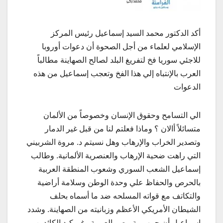
أكد الدكتور محمد السيد إسماعيل رئيس المركز
الإسلامي لعلماء من أجل الصحوة أن دعوات أوروبا
للاجئي سوريا فخ لتفريغ البلد لصالح الصهاينة مطالباً
العرب بالإنتباه إلي هذا الفخ وتعجب إسماعيل من هذه
الدعوات
الي التسامح وحقوق الإنسان وخصوصاً من الألمان
متسائلاً أالان ؟ وماذا فعلتم لنا من قبل غير الدمار
وتصدير الخراب والإرهاب وهل نسيتم د. مروة الشربيني
التي راهت ضحية الإرهاب والعنصرية الألمانية. وطالب
إسماعيل الشعب السوري وشعوب المنطقة العربية
بالحرص والحفاظ علي وحدة الوطن وسلامة أراضية
والتكاتف مع قواته المسلحه ضد ما أسماه بحلف
الشيطان الأمريكي الأعظم وزبانيته من الصهاينة. وشدد
إسماعيل أن جمهورية مصر العربية رغم كيد الكائدين