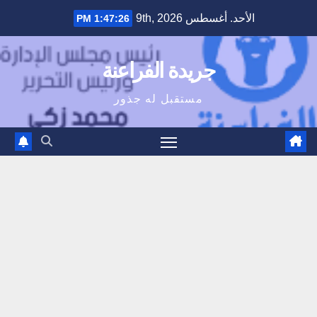
Ski
الأحد. أغسطس 9th, 2026
1:47:26 PM
t
conten
جريدة الفراعنة
مستقبل له جذور