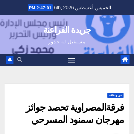
Ski
الخميس. أغسطس 6th, 2026
2:47:02 PM
t
conten
جريدة الفراعنة
مستقبل له جذور
فن وثقافة
فرقةالمصراوية تحصد جوائز
مهرجان سمنود المسرحي