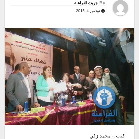
By
جريدة الفراعنة
نوفمبر 4, 2015
كتب :- محمد زكي