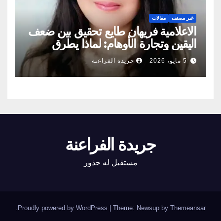
غير مصنف
مقالات
الاعلامية فريهان طايع تحقيق بين ضعف
اليقين وتجارة الأوهام: لماذا يطرق
الناس أبواب المشعوذين
5 مايو، 2026
جريدة الفراعنة
جريدة الفراعنة
مستقبل له جذور
.
Proudly powered by WordPress
|
Theme: Newsup by
Themeansar