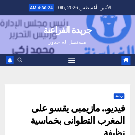
Ski
الأثنين. أغسطس 10th, 2026
4:36:25 AM
t
conten
جريدة الفراعنة
مستقبل له جذور
رياضة
فيديو.. مازيمبى يقسو على
المغرب التطوانى بخماسية
نظيفة