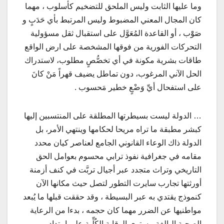
وما عليها الثابت وليس الملحق للتضخيم كأسلوب ، مهما
كان المجال المعني المضبوط وليس المرتبط بأي حَدَبٍ و
صَوْْب ، أو القاعدة المُعَوَّل على استقبال ثقل مسؤولية
التحركات الفورية من فوقها المشخصة على ارض الواقع
طاقات بشرية مكونة في أي تخصُّصٍ مطلوب، لاستدراك
الحل الآني المرغوب، دون تماطل يضيف قهراً مَنْ كانَ
على استفحال أيِّ وَضْعٍ خطير مَحسوب .
… الدولة ليست بسيطرتها المطلقة على المنتسبين إليها
كبشر مطبقة ما تراه مريحا لحكامها وينتهي الأمر، بل
الدولة ذاك الوعاء القانوني الجامع لعناصر كيان محدد
مقامه في جغرافية نفوذ ترابي محسوم بعوامل الحق
التاريخي وتراث متجدد عبر أجيال تربَّت في كنف أزمنة
أورثتها تجارب سايرت التطور لتصل حيث مكانها الآن
كنموذج يقتدي به عبر البسيطة ، وقد حققت قبلها ما يُبعد
مواطنيها عن الضرر مهما كان حجمه ، بدءا من الرعاية
الصحية البالغة مستوى الوقاية الكُلِّية على امتداد