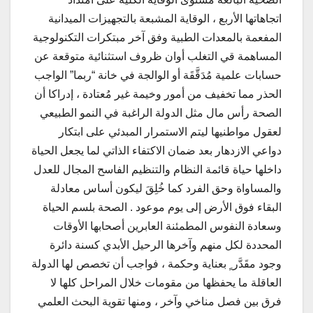
اتجاهاتها الأربع ، الوقاية المشبعة بالتجهيزات الميدانية
المفعمة بالمعدات الطبية وفق آخر مبتكرات التكنولوجية
المساهمة قي التغلب أوان ظروف استثنائية متوقعة عن
حسابات علمية مُدَقَّقَة أو الوالجة في خانة “ربما” الواجب
الحذر مما تخفيف من أمور وخيمة غير مُعتادة ، إدراكا أن
الصحة رأس مال مثل الدولة الراغبة في النمو الطبيعي
لعقول مواطنيها ليتم الاستمرار المبدئي على ابتكار
دواعي الازدهار بعد ضمان الاكتفاء الذاتي لما يجعل الحياة
داخلها حياة قائمة النظام والتنظيم الفاسح المجال للعدل
والمساواة وحق الفرد كما خُلِقَ ليكون أساس معادلة
البقاء فوق الأرض إلى يوم موعود . الصحة بلسم الحياة
وسعادة النفوس المطمئنة العابرين أصحابها الأوقات
المحددة لكل منهم وآخرها الرحيل الأبدي كسنة دائرة
وجود مقَدَّر ٍ بعناية وحكمة ، فواجب أن تخصص لها الدولة
العاقلة ما يحفظها من مقومات خلال المراحل كلها لا
فرق بين فصل مناخي وآخر ، ومنها تقوية البحث العلمي