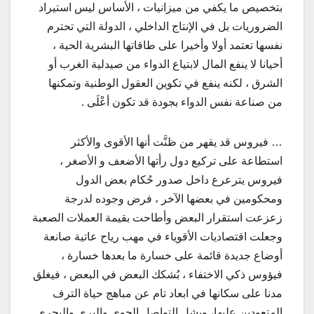
بتخصيص ما يكفي من ميزانيات ، الأساس ليس استيراد
الضروريات بل في الإنتاج الداخلي ، الدولة التي تحترم
نفسها تعتمد أولا وأخيرا على طاقاتها البشرية الحية ،
أحيانا لا ينفع المال لابتياع الدواء من صيدلية الغرب أو
الشرق ، لكنه ينفع في تكوين العقول الوطنية وتمكنها
من صناعة نفس الدواء بجودة قد تكون أعْلَى .
… فيروس قد يقهر من ظنَّت أنها الأقوى والأكثر
استطاعة على تركيع دول رأتها الأضعف و الأصغر ،
فيروس يترعرع داخل صدور حُكام بعض الدول
ومحكومين في بعضها الآخر ، فرض وجوده لدرجة
زعزعت استقرار البعض وأطاحت بقيمة العملات الصعبة
وجعلت اقتصاديات الأقوياء في مهب رياح عاتية صانعة
أوضاع جديدة قائمة على خسارة ما بعدها خسارة ،
فيؤوس ذكي الاختفاء ، بُشكك البعض في البعض ، فيغلق
مدنا على سكانها في ابعاد تام عن مباهج حياة الترف
المتعودين عليها، ويشل التواصل الجوي والبري والبحري