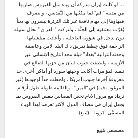
… لو كانت إيران مدركة أن وباء مثل الفيروس ضاربها
من مدينة ” قم” لما مكنَّتها من التَّقديس ، وانصرف
فقهاؤها إلى مهام نافعة غير تلك الثرثرة يبشرون بها ديناًً
يُقرِّب معتنقيه إلى الجنَّة ، ولتركت ” العراق ” لحال سبيله
دون تدخل في شؤونه الداخلية ، وأعادت ميلشياتها
الزاحفة فوق خِطط تمزيق ذاك البلد الآمن وعاصمة
وحدته الترابية “بغداد” قبلة مجد التاريخ الإنساني عبر
الأزمنة ، ولنظفت جنوب لبنان من حزبها الضالع في
تنفيذ المؤامرات أكانت وِجهتها سوريا أو أماكن أخرى جد
معروفة آخرها جنوب أمريكا ، ولجعلت حداً لوجودها (غير
المرغوب فيه) في “اليمن” ، والقائمة طويلة طول أرقام
تزداد مع مرور الأيام تخص المصابين بنفس الفيروس بما
يجعل إيران في مصاف الدول الأكثر تعرضا لهذا الوباء
المسمَّى “كرونا” . (يُتبع)
مصطفى مُنِيغ