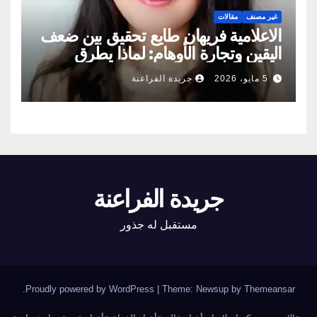
غير مصنف
مقالات
الاعلامية فريهان طايع تحقيق بين ضعف
اليقين وتجارة الأوهام: لماذا يطرق
الناس أبواب المشعوذين
5 مايو، 2026
جريدة الفراعنة
جريدة الفراعنة
مستقبل له جذور
.
Proudly powered by WordPress
|
Theme: Newsup by
Themeansar