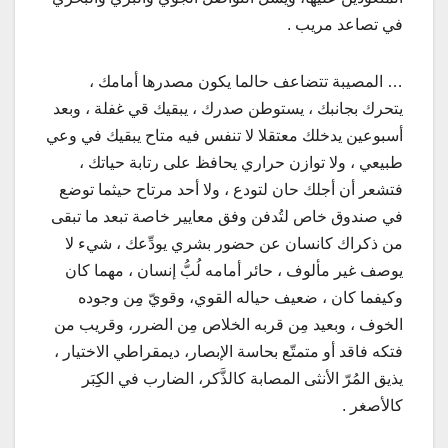
في تصاعد مريب .
… المصيبة تتضاعف حالما يكون مصدرها أمامك ،
يتحرك بجانبك ، يستوطن صدرك ، يبقيك قي غفلة ، وبعد
أسبوعين يدخلك معتقلا لا تنفس فيه متاح يبقيك في وعي
طبيعي ، ولا توازن حراري يحافظ على رتابة حياتك ،
فتشعر أن أجلك حان لتودع ، ولا أحد مرتاح حيثما توضع
في صندوق خاص لتُدفن وفق معايير خاصة تبعد ما تبقى
من ذكراك كانسان عن حضور بشري يودِّعك ، شيء لا
يوصف غير مألوف ، حائر أمامه لُبُّ إنسان ، مهما كان
وكيفما كان ، ضعيف حياله القوي، وقويّ مِِن وجوده
الخوف ، وبعيد مِن قربه الخلاص مِن الضرر، وقريب من
فتكه فاقد أو متمتّع بحاسة الإبصار، ديمقراطي الاختيار ،
يذيق المُرّ الأنثى المصابة كالذَّكر، الضارب في الكِِبَر
كالأصغر .