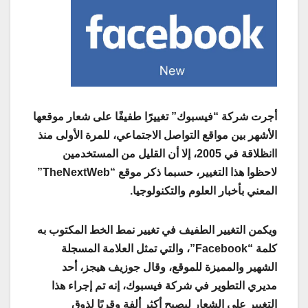
أجرت شركة “فيسبوك” تغييرًا طفيفًا على شعار موقعها
الأشهر بين مواقع التواصل الاجتماعي، للمرة الأولى منذ
اانظلاقة في 2005، إلا أن القليل من المستخدمين
لاحظوا هذا التغيير، حسبما ذكر موقع “TheNextWeb”
المعني بأخبار العلوم والتكنولوجيا.
ويكمن التغيير الطفيف في تغيير نمط الخط المكتوب به
كلمة “Facebook”، والتي تمثل العلامة المسجلة
الشهير والمميزة للموقع، وقال جوزيف هيجز، أحد
مديري التطوير في شركة فيسبوك، إنه تم إجراء هذا
التغيير على الشعار ليصبح أكثر ألفة وقربًا لذوق