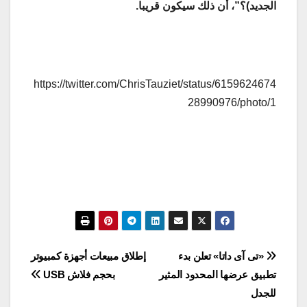
الجديد)؟”، أن ذلك سيكون قريبا.
https://twitter.com/ChrisTauziet/status/6159624674
28990976/photo/1
تصفّح
«تى آى داتا» تعلن بدء
إطلاق مبيعات أجهزة كمبيوتر
تطبيق عرضها المحدود المثير
بحجم فلاش USB
المقالات
للجدل