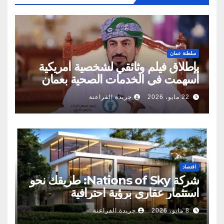
سلطنة عمان
بإطلاق فيلم وثائقي لشخصية أمريكية
أسهمت في الخدمات الصحية بعمان
22 مايو، 2026
جريدة الفراعنة
اقتصاد
شركة Nations of Sky: طريقك نحو
استثمار عقاري برؤية احترافية
8 مايو، 2026
جريدة الفراعنة