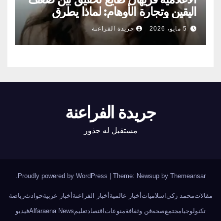
اليقين وتجارة الأوهام: لماذا يطرق
الناس أبواب المشعوذين
5 مايو، 2026
جريدة الفراعنة
جريدة الفراعنة
مستقبل له جذور
.
Proudly powered by WordPress
|
Theme: Newsup by
Themeansar
مقالات
محمد زكي
اسلاميات
أخبار عالمية
أخبار الفراعنة
أخبار عربية
حوادث
رياضة
تكنولوجيا
مجتمع
صحه
فن وثقافة
منوعات
اقتصاد
تعليم
Alfaraena News
فيديو