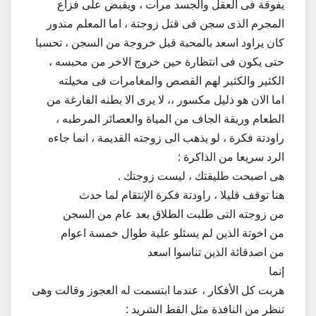
يفوقة فى
العقل والجسد مرات ، ويقبض على فزاع
المجرم الذى سجن فى قتل زوجتة ، اما المعلم مندور
كان يراود اسعد بالمحبة قبل خروجة من السجن ، تحسبا
حتى يكون فى انتظارة حين خروج الاخر من محبسه ،
الكثير والكثير لهم القصص والمغامرات فى مخيلته
اما الان هو ذليل مكسور ،، لا يرى الا بطنه الفارغة من
الطعام وريقة الجاف من المياة والعصائر المرطبه ،
راودتة فكرة ، لو يذهب الى زوجته القديمة ، انما جاءه
الرد سريعا من الذاكرة :
هى اصبحت طليقتك ، ليست زوجتك .
هنا توقف قليلا ، راودتة فكرة الإنتقام لما حدث
من زوجته التى طلبت الطلاق بعد عام من السجن
من اخوتة الذين لم يسئلو علية طوال خمسة اعوام
من اصدقائة الذين تناسوا اسعد
إنما
هربت كل الأفكار ، عندما ابتسمت له العجوز وقالت وهى
تنظر من النافذة مثل القط الشريد :