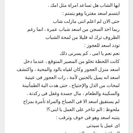
ايها الشاب هل تساعد امراة مثل امك .
ابتسم اسعد مقتربا وهو يتمتم :
حتى الان لم اعلم اننى مازلت شاب
ربما اخذ السجن من اسعد شباب عمرة ، انما رغم
الظروف ترك له قليلا من لمحة الشباب
تودد اسعد للعجوز :
نعم نعم يا امى ، كم يسرنى ذلك
كانت اللحظة تخلو من المصير المتوقع ، عندما دخل
اسعد منزل العجوز وكان لقياه بالود والمحبة ، واكتشف
اسعد انه يميل بالحنين لأمة ، رات العجوز فى عينية
لمحات من الذل والإحتياج ، حتى هدت الية الطمأنينة
والسكينة والطعام ، مال جسدة وغفل فى ركدتة .
لم يستفيق اسعد الا فى الصباح والمراة تأمرة بمزاح
ملحوظ : الم تتاخر على العمل يا ابنى؟!
يتنبه اسعد وهو فى خوف وترقب :
اى عمل يا سيدتى