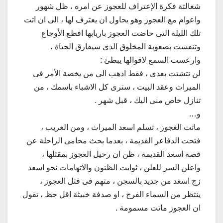
شغالتة فكرة الإعتراف للعجوز عن امره ، ظل شهور
واعوام مع العجوز وهو يحاول ان يعترف لها ، الى ان اتت
تلك الليلة التى خاضت العجوز باربابها افظع الأوجاع
وتنفست بصعوبة المخلوق الذى سيفارق الحياة ،
وارعست السمع لاقوالها يبطئ :
لن تتشتت بعدى ، فقط اذهب الى من يخصة الأمر فى
الميراث وعقد البيت ، سترى كل الاشياء باسمك ، من
تنازل خاص منى اليك ، قبل شهر .
و…
ماتت الغجوز ، تسلم اسعد الميراث ، ومن الغريب ،
فتحت الدفاعر القديمة ، بعدما بحث محامى الراحلة عن
قصة اسعد القديمة ، ظن ان رحيل العجوز بمقتلها ،
واعلن السر للعلن ، ثوابت الظنون والاتهامات نحو اسعد
زج اسعد من جديد بالسجن ، متهم فى قتل العجوز ،
ينتظر من السماء الفرج ، او صدفة خبيثة اقل حظ ، تقول
ان العجوز ماتت مسمومة .