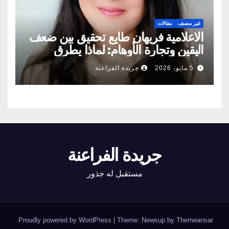
غير مصنف
مقالات
الاعلامية فريهان طايع تحقيق بين ضعف
اليقين وتجارة الأوهام: لماذا يطرق
الناس أبواب المشعوذين
5 مايو، 2026
جريدة الفراعنة
جريدة الفراعنة
مستقبل له جذور
.
Proudly powered by WordPress
|
Theme: Newsup by
Themeansar