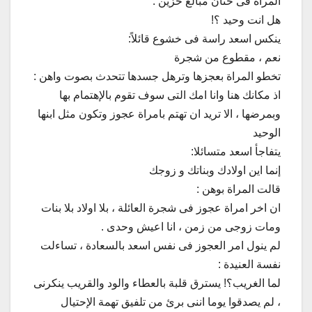
المراة فى حنان مبالغ حزين :
هل انت وحيد ؟!
ينكس اسعد راسة فى خشوع قائلاً:
نعم ، مقطوع من شجرة
تخطو المراة بعجزها وترهل جسدها تتحدث بصوت واهن :
اذ مكانك هنا وانا امك التى سوف تقوم بالإهتمام بها
وبمرضها ، الا تريد ان تهتم بامراة عجوز وتكون مثل ابنها
الوحيد
يتفاجأ اسعد متسائلا:
إنما اين اولادك وبناتك و زوجك
قالت المراة بوهن :
ان اخر امراة عجوز فى شجرة العائلة ، بلا اولاد بلا بنات
ومات زوجى من زمن ، انا اعيش وحدى .
لم ينول امر العجوز فى نفس اسعد بالسعادة ، تساءلت
نفسة العنيدة :
لما الغريب؟! يسترق قلبة بالعطاء والود والقريب ينكرنى
، لم يصدقوا يوما اننى برئ من تلفيق تهمة الإحتيال