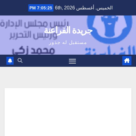
Ski
الخميس. أغسطس 6th, 2026
7:05:26 PM
t
conten
جريدة الفراعنة
مستقبل له جذور