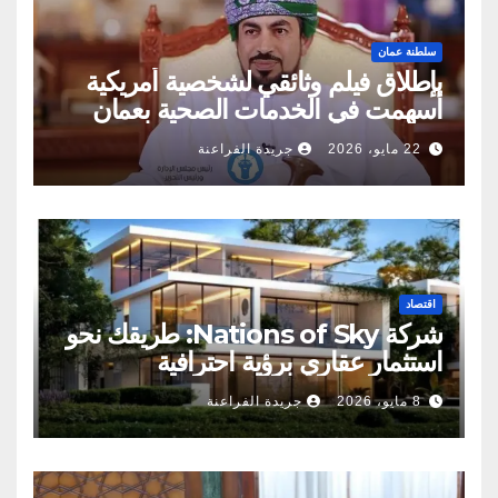
سلطنة عمان
بإطلاق فيلم وثائقي لشخصية أمريكية
أسهمت في الخدمات الصحية بعمان
22 مايو، 2026
جريدة الفراعنة
اقتصاد
شركة Nations of Sky: طريقك نحو
استثمار عقاري برؤية احترافية
8 مايو، 2026
جريدة الفراعنة