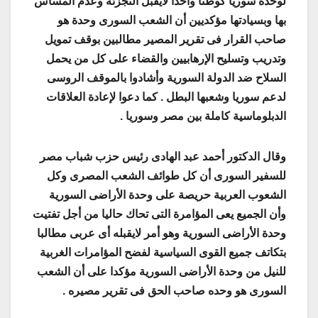
لوحدة سوريا كوطنا واحدا لايقبل التجزئة وعدم المساس
بها وبسيادتها مؤكديين أن الشعب السورى وحدة هو
صاحب القرار فى تقرير المصير مطالبين بوقف تمويل
وتدريب وتسليح الإرهابيين والقضاء على كل من يحمل
السلاح ضد الدولة السورية وأشادوا بالموقف الروسى
لدعم سوريا وشعبها البطل . كما دعوا لإعادة العلاقات
الدبلوماسية كاملة بين مصر وسوريا .
وقال الدكتور أحمد عبد الهادى رئيس حزب شباب مصر
للسفير السورى أن كل طوائف الشعب المصرى وكل
الشعوب العربية حريصة على وحدة الأراضى السورية
وأن الجميع يعى المؤامرة التى تحاك حاليا من أجل تفتيت
وحدة الأراضى السورية وهو أمر لايقبله أى عربى مطالبا
بتكاتف جميع القوى السياسية لفضح المؤامرات الغربية
للنيل من وحدة الأراضى السورية مؤكدا على أن الشعب
السورى هو وحده صاحب الحق فى تقرير مصيره .