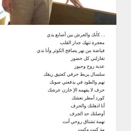
. . كأنك والعرش بين أصابع يدي
معجرة تنهك جدار القلب
فياضة من نهر يصافح الكوثر وأنا ندي
تغازلني كل حضور
عذبة روح وحبور
سلسال يربط حرفي كعتيق ريقك
نهم والطود في يدفعني صوبك
حرف لا يفهمه الإ خازن عرشك
كورد أمطر نعشك
أنا اذهلتك والحرف
أوصلتك حد الجرف
نهمة تشتاق روحي أنت
مذ كنت وكنت