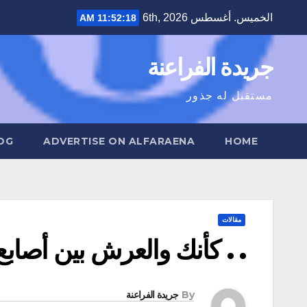
Ski
الخميس. أغسطس 6th, 2026
11:52:19 AM
t
conten
جريدة الفراعنة
مستقبل له جذور
OG
ADVERTISE ON ALFARAENA
HOME
مقالات
. . كأنك والعرش بين أصابع
By
جريدة الفراعنة