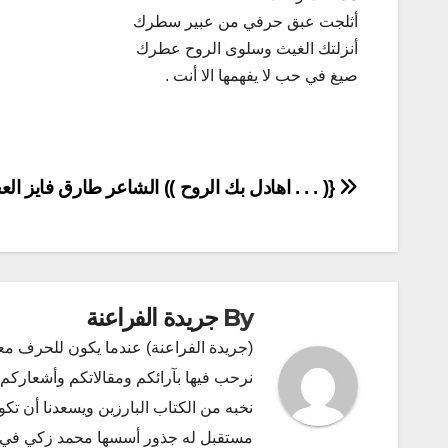
أثلجت عبق حرفي من عبير سطرك
أنزلتك الغيث وسلوى الروح عطرك
صيغ في حب لا يفهمها الا أنت .
تصفّح
{( . . . اهادل بك الروح )) الشاعر طارق فايز ال
المقالات
By
جريدة الفراعنة
(جريدة الفراعنة) عندما يكون للحرف مع
نرحب فيها بآرائكم ومقالاتكم وأشعاركم و
نخبه من الكتاب البارزين ويسعدنا أن ت
مستقبل له جذور أسسها محمد زكي في ديسمبر 2011 البريد الإلكتروني l.com