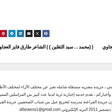
عجاوي
( (محمد . . سيد الثقلين ) ) الشاعر طارق فايز العجا
ني ، جريده مصريه مستقلة شامله تعبر عن مختلف الآراء لمختلف الأط
أخباركم ، نقدم خدمه إخباريه ثرية لدينا عدد كبير من المراسلين الممي
كون جريدة الفراعنة مدرسه لتخريج جيل من شباب الصحفيين جريدة الفر
alfaraena1@gmai