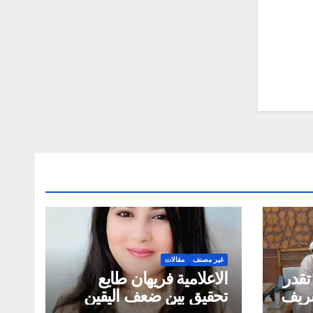
غير مصنف
مقالات
تقدر
الاعلامية فريهان طايع
لشريف
تحقيق بين ضعف اليقين