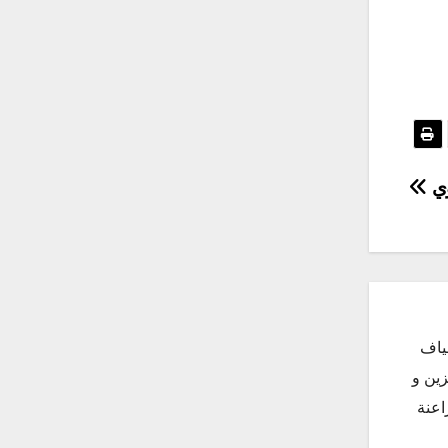
وي
ياف
زين و
اعنة