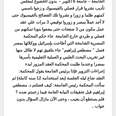
الجامعة – جامعة 6 أكتوبر – بدون الخضوع لمجلس
تأديب نشروا قرار فصلي بالفيسبوك و زجوا باسمي
كمتهم ظلما و زورا و نشروا تلك الفضائح بالفيسبوك حتى
لا أجد عملاً بمصر و زوروا توقيعي 3 مرات علي عقد
عمل مكون من 3 صفحات حتى يضعوا بنودا تمكنهم من
فصلي و طردي خارج الجامعة جاء حكم المحكمة
المصرية الشامخة التي أطاحت بإسرائيل ووكلائها بمصر
فصل ” مصطفي إبراهيم” جاء بتلفيق تهم لا طائل منها
غير تخريب البحث العلمي و العملية التعليمية بأسرها
بمصر! وعندما طلبت المحكمة العقد المزور لبدء
إجراءات التزوير فإذا برئيس الجامعة يقول للمحكمة:
العقد ضاع ليله الجلسة (بعد استخدامه 12 سنه كاملة) ثم
سألت المحكمة رئيس الجامعة: كيف فصلتم د. مصطفي
إبراهيم قبل تحقيقات النيابة العامة فيما زعمتم ضده ؟
فلم يستطع أن يجيب
، وحتى الآن مازال السؤال بدون
جواب ..