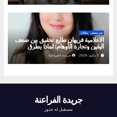
غير مصنف
مقالات
الاعلامية فريهان طايع تحقيق بين ضعف
اليقين وتجارة الأوهام: لماذا يطرق
الناس أبواب المشعوذين
5 مايو، 2026
جريدة الفراعنة
جريدة الفراعنة
مستقبل له جذور