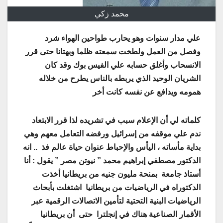
محمد زكي
علي مدار سنوات وهو يحارب طواحين الهواء شرد
وفصل من العمل ولطخت سمعته ظلما وبهتانا حتى قرر
الانسحاب وأغلق حسابه علي الفيس بوك وقد كان
الشريان الوحيد الذي يربطه بالناس يطرح من خلاله
همومه ويدافع عن نفسه كانت أخر
كلماته لي أن الإعلام سبب في تشريده لذا قرر الابتعاد
ندم علي موقفه من إسرائيل ورفضه التعامل معهم وهي
بداية مأساته ، اليأس والإحباط عنوان حياة عالم فذ .. انه
الدكتور مصطفي إبراهيم محمد ” نيوتن مصر ” يقول :
أنا
أستاذ جامعة بمنحة مليون جنيه من بريطانيا أخذت
الدكتوراه في الرياضيات من بريطانيا اشتغلت بأبحاث
الرياضيات البنية التحتية لتأمين الاتصالات الرقمية عبر
الأقمار الصناعية هناك في إنجلترا حتى أن بريطانيا