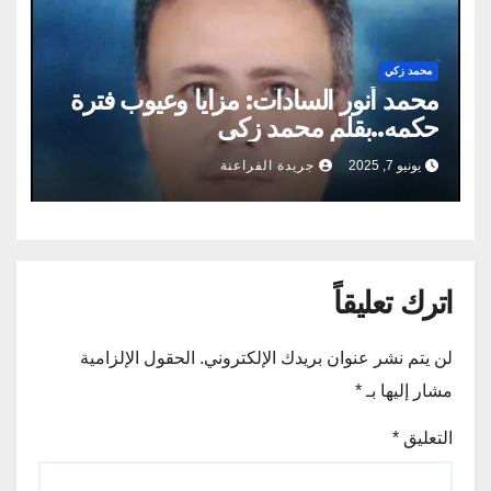
محمد زكي
محمد أنور السادات: مزايا وعيوب فترة
حكمه..بقلم محمد زكى
يونيو 7, 2025
جريدة الفراعنة
اترك تعليقاً
لن يتم نشر عنوان بريدك الإلكتروني.
الحقول الإلزامية
مشار إليها بـ
*
التعليق
*