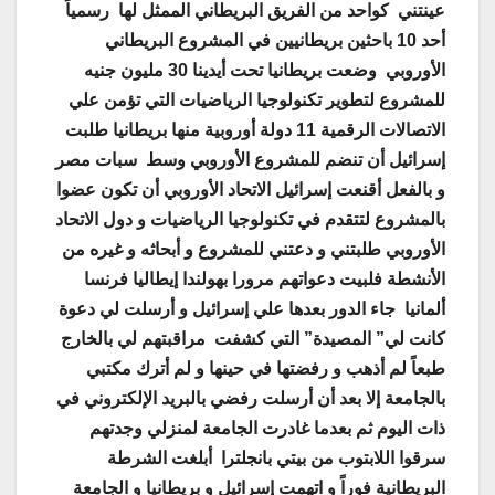
عينتني كواحد من الفريق البريطاني الممثل لها رسمياً
أحد 10 باحثين بريطانيين في المشروع البريطاني
الأوروبي وضعت بريطانيا تحت أيدينا 30 مليون جنيه
للمشروع لتطوير تكنولوجيا الرياضيات التي تؤمن علي
الاتصالات الرقمية 11 دولة أوروبية منها بريطانيا طلبت
إسرائيل أن تنضم للمشروع الأوروبي وسط سبات مصر
و بالفعل أقنعت إسرائيل الاتحاد الأوروبي أن تكون عضوا
بالمشروع لتتقدم في تكنولوجيا الرياضيات و دول الاتحاد
الأوروبي طلبتني و دعتني للمشروع و أبحاثه و غيره من
الأنشطة فلبيت دعواتهم مرورا بهولندا إيطاليا فرنسا
ألمانيا
جاء الدور بعدها علي إسرائيل و أرسلت لي دعوة
كانت لي” المصيدة” التي كشفت مراقبتهم لي بالخارج
طبعاً لم أذهب و رفضتها في حينها و لم أترك مكتبي
بالجامعة إلا بعد أن أرسلت رفضي بالبريد الإلكتروني في
ذات اليوم ثم بعدما غادرت الجامعة لمنزلي وجدتهم
سرقوا اللابتوب من بيتي بانجلترا
أبلغت الشرطة
البريطانية فوراً و اتهمت إسرائيل و بريطانيا و الجامعة