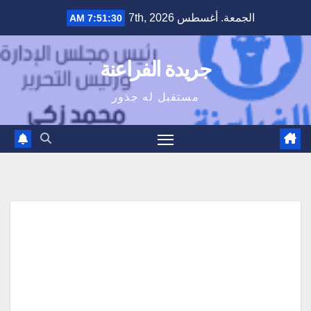
Ski
الجمعة. أغسطس 7th, 2026
7:51:31 AM
t
conten
جريدة الفراعنة
مستقبل له جذور