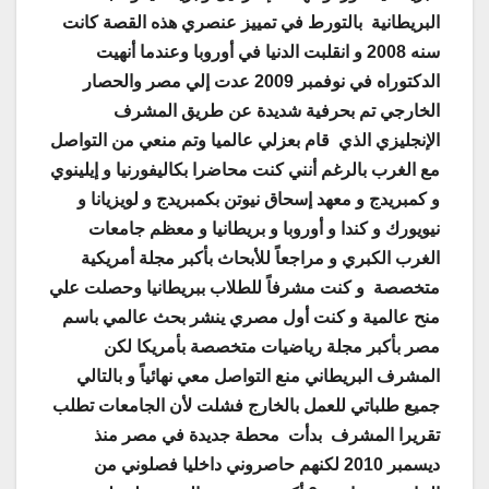
البريطانية بالتورط في تمييز عنصري هذه القصة كانت
سنه 2008 و انقلبت الدنيا في أوروبا وعندما أنهيت
الدكتوراه في نوفمبر 2009 عدت إلي مصر
والحصار
الخارجي تم بحرفية شديدة عن طريق المشرف
الإنجليزي الذي قام بعزلي عالميا وتم منعي من التواصل
مع الغرب بالرغم أنني كنت محاضرا بكاليفورنيا و إيلينوي
و كمبريدج و معهد إسحاق نيوتن بكمبريدج و لويزيانا و
نيويورك و كندا و أوروبا و بريطانيا و معظم جامعات
الغرب الكبري و مراجعاً للأبحاث بأكبر مجلة أمريكية
متخصصة و كنت مشرفاً للطلاب ببريطانيا وحصلت علي
منح عالمية و كنت أول مصري ينشر بحث عالمي باسم
مصر بأكبر مجلة رياضيات متخصصة بأمريكا لكن
المشرف البريطاني منع التواصل معي نهائياً و بالتالي
جميع طلباتي للعمل بالخارج فشلت لأن الجامعات تطلب
تقريرا المشرف بدأت محطة جديدة في مصر منذ
ديسمبر 2010 لكنهم حاصروني داخليا فصلوني من