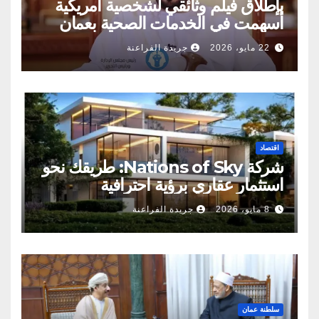
بإطلاق فيلم وثائقي لشخصية أمريكية
أسهمت في الخدمات الصحية بعمان
22 مايو، 2026
جريدة الفراعنة
اقتصاد
شركة Nations of Sky: طريقك نحو
استثمار عقاري برؤية احترافية
8 مايو، 2026
جريدة الفراعنة
سلطنة عمان