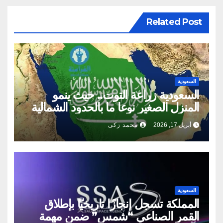
Related Post
السعودية
السعودية زراعة التوت.. حيث ينمو
المنزل الصغير نوعا ما بالحدود الشمالية
أبريل 17, 2026
محمد زكى
السعودية
المملكة تسجل إنجازًا تاريخيًّا بإطلاق
القمر الصناعي “شمس” ضمن مهمة