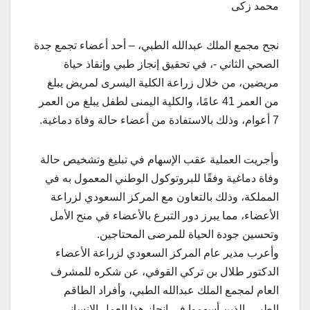
محمد زكى
نجح مجمع الملك عبدالله الطبي، – أحد أعضاء تجمع جدة
الصحي الثاني -، في تحقيق إنجاز طبي وإنقاذ حياة
مريضين، من خلال زراعة الكلية اليسرى لمريض يبلغ
من العمر 41 عامًا، والكلية اليمنى لطفل يبلغ من العمر
7 أعوام، وذلك بالاستفادة من أعضاء حالة وفاة دماغية.
وأجريت العملية عقب الإسهام في تبليغ وتشخيص حالة
وفاة دماغية وفقًا للبروتوكول الوطني المعمول به في
المملكة، وذلك بالتعاون مع المركز السعودي لزراعة
الأعضاء، مما يبرز دور التبرع بالأعضاء في منح الأمل
وتحسين جودة الحياة للمرضى المحتاجين.
وأعرب مدير عام المركز السعودي لزراعة الأعضاء
الدكتور طلال بن تركي القوفي، عن شكره للمشرف
العام لمجمع الملك عبدالله الطبي، وأفراد الطاقم
الطبي، الذين أسهموا في إنجاز هذا العمل الإنساني