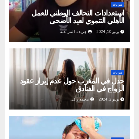
منوعات
استعدادات التحالف الوطني للعمل
الأهلي التنموي لعيد الأضحى
يونيو 10, 2024
جريدة الفراعنة
منوعات
جدل في المغرب حول عدم إبراز عقود
الزواج في الفنادق
يونيو 2, 2024
محمد زكى