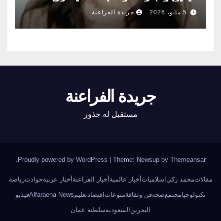
الناس أبواب المشعوذين
5 مايو، 2026
جريدة الفراعنة
جريدة الفراعنة
مستقبل له جذور
.
Proudly powered by WordPress
|
Theme: Newsup by
Themeansar
مقالات
محمد زكي
اسلاميات
أخبار عالمية
أخبار الفراعنة
أخبار عربية
حوادث
رياضة
تكنولوجيا
مجتمع
صحه
فن وثقافة
منوعات
اقتصاد
تعليم
Alfaraena News
فيديو
البحرين
السعودية
سلطنة عمان