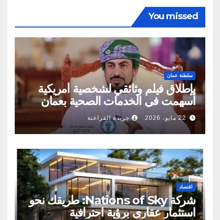
You missed
سلطنة عمان
بإطلاق فيلم وثائقي لشخصية أمريكية
أسهمت في الخدمات الصحية بعمان
22 مايو، 2026
جريدة الفراعنة
اقتصاد
شركة Nations of Sky: طريقك نحو
استثمار عقاري برؤية احترافية