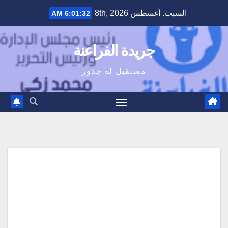
Ski
السبت. أغسطس 8th, 2026
6:01:32 AM
t
conten
جريدة الفراعنة
مستقبل له جذور