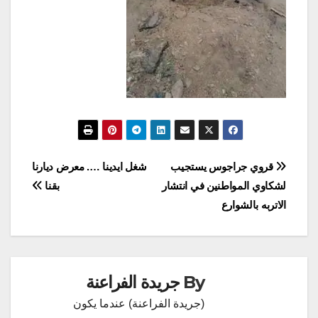
تصفّح
قروي جراجوس يستجيب
شغل ايدينا …. معرض ديارنا
لشكاوي المواطنين في انتشار
بقنا
المقالات
الاتربه بالشوارع
By
جريدة الفراعنة
(جريدة الفراعنة) عندما يكون