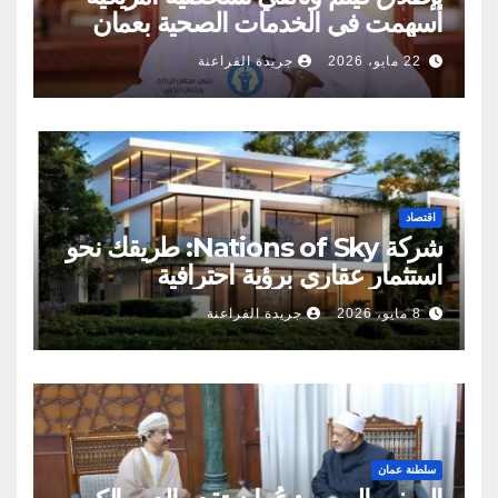
أسهمت في الخدمات الصحية بعمان
22 مايو، 2026
جريدة الفراعنة
اقتصاد
شركة Nations of Sky: طريقك نحو
استثمار عقاري برؤية احترافية
8 مايو، 2026
جريدة الفراعنة
سلطنة عمان