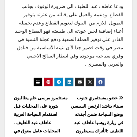
ودعا عاطف عبد اللطيف الي ضرورة الوقوف بجانب
القطاع ودعمه والعمل على إقالته من عثرته بتوفير
التمويل اللازم من البنوك لتعويم القطاع وعدم تحميله
أعباء إضافية لحين عودته الى طبيعته فهو القطاع الوحيد
القادر على توفير العملة الصعبة ودفع عجلة التنمية في
مصر في وقت قصير جدا لأان بنيته الأساسية من فنادق
وقري سياحية موجودة وفي انتظار السائح الاجنبي
والعربي والمصري .
تصفّح
عضو بمستثمري جنوب
مستثمرو مرسى علم يطالبون
سيناء يناشد الرئيس السيسي
بثورة على المحليات قبل
المقالات
بوضع السياحة ضمن أجندته
استقدام السياحة العربية
في زيارة روسيا عاطف عبد
عاطف عبد اللطيف :
اللطيف :الأتراك يسيطرون
المحليات عامل معوق في