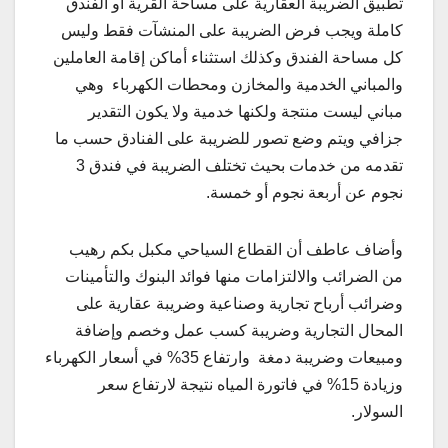
تطبيق الضريبة العقارية على مساحة القرية أو الفندق
كاملة ويجب فرض الضريبة على المنشآت فقط وليس
كل مساحة الفندق وكذلك استثناء أماكن إقامة العاملين
والمباني الخدمية والمخازن ومحطات الكهرباء وهي
مباني ليست منتجة ولكنها خدمية ولا يكون التقدير
جزافي ويتم وضع تصور للضريبة على الفنادق حسب ما
تقدمه من خدمات بحيث تختلف الضريبة في فندق 3
نجوم عن أربعة نجوم أو خمسة.
وأضاف عاطف أن القطاع السياحي مكبل بكم رهيب
من الضرائب والالتزامات منها فوائد البنوك والتأمينات
وضرائب أرباح تجارية وصناعية وضريبة عقارية على
المحال التجارية وضريبة كسب عمل وخصم وإضافة
ومبيعات وضريبة دمغة وارتفاع 35% في أسعار الكهرباء
وزيادة 15% في فاتورة المياه نتيجة لارتفاع سعر
السولار.