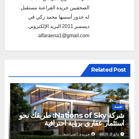
الصحفيين جريدة الفراعنة مستقبل
له جذور أسسها محمد زكي في
ديسمبر 2011 البريد الإلكتروني
alfaraena1@gmail.com
Related Post
اقتصاد
شركة Nations of Sky: طريقك نحو
استثمار عقاري برؤية احترافية
مايو 8, 2026
جريدة الفراعنة