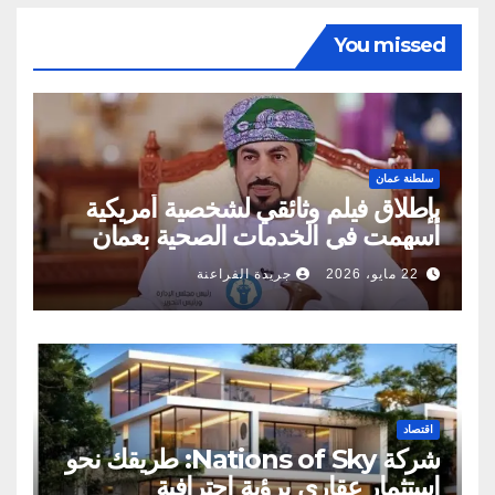
You missed
سلطنة عمان
بإطلاق فيلم وثائقي لشخصية أمريكية
أسهمت في الخدمات الصحية بعمان
22 مايو، 2026
جريدة الفراعنة
اقتصاد
شركة Nations of Sky: طريقك نحو
استثمار عقاري برؤية احترافية