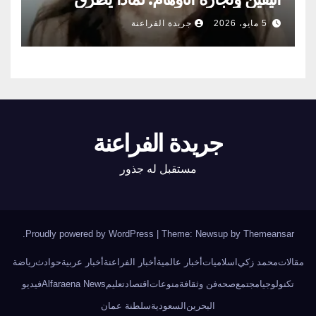
الناس أبواب المشعوذين
5 مايو، 2026
جريدة الفراعنة
جريدة الفراعنة
مستقبل له جذور
.
Proudly powered by WordPress
|
Theme: Newsup by
Themeansar
مقالات
محمد زكي
اسلاميات
أخبار عالمية
أخبار الفراعنة
أخبار عربية
حوادث
رياضة
تكنولوجيا
مجتمع
صحه
فن وثقافة
منوعات
اقتصاد
تعليم
Alfaraena News
فيديو
البحرين
السعودية
سلطنة عمان