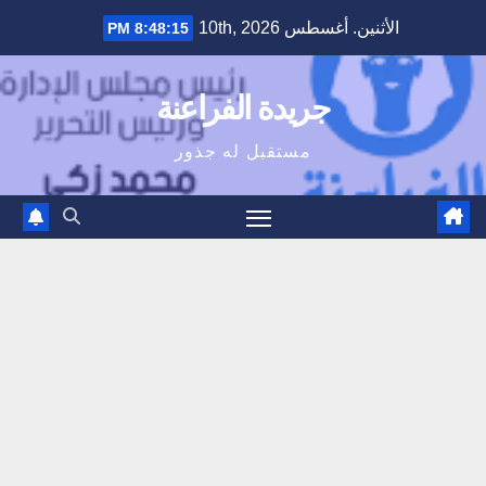
Ski
الأثنين. أغسطس 10th, 2026
8:48:16 PM
t
conten
جريدة الفراعنة
مستقبل له جذور