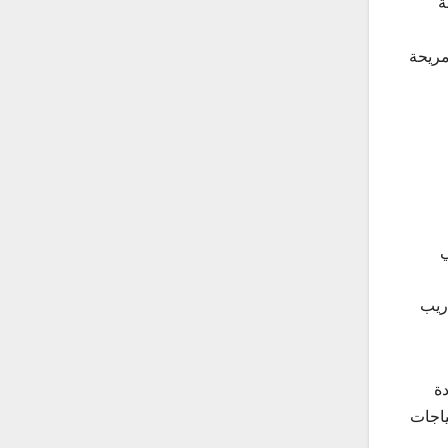
ة
مريحة
ي
دريب
ة
ياجات