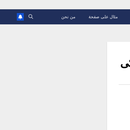
مثال على صفحة
من نحن
كى