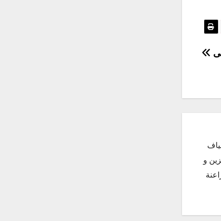
لى
ياف
زين و
اعنة