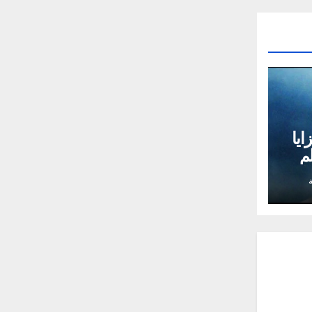
ايا
م