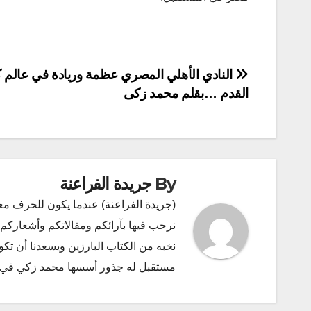
تصفّح
النادي الأهلي المصري عظمة وريادة في عالم 
القدم …بقلم محمد زكى
المقالات
By
جريدة الفراعنة
(جريدة الفراعنة) عندما يكون للحرف مع
نرحب فيها بآرائكم ومقالاتكم وأشعاركم و
نخبه من الكتاب البارزين ويسعدنا أن ت
مستقبل له جذور أسسها محمد زكي في ديسمبر 2011 البريد الإلكتروني l.com