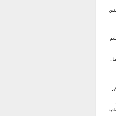
قين
ليم
ير