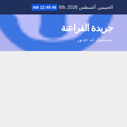
Ski
الخميس. أغسطس 6th, 2026
12:49:47 AM
t
conten
جريدة الفراعنة
مستقبل له جذور