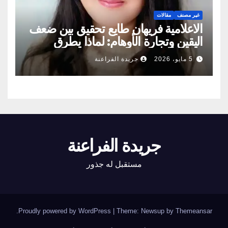
غير مصنف
مقالات
الاعلامية فريهان طايع تحقيق بين ضعف
اليقين وتجارة الأوهام: لماذا يطرق
الناس أبواب المشعوذين
5 مايو، 2026
جريدة الفراعنة
جريدة الفراعنة
مستقبل له جذور
.
Proudly powered by WordPress
|
Theme: Newsup by
Themeansar