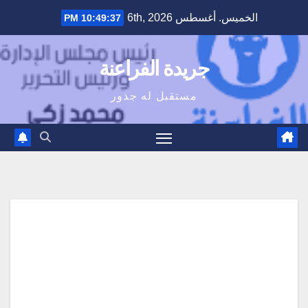
Ski
الخميس. أغسطس 6th, 2026
10:49:38 PM
t
conten
جريدة الفراعنة
مستقبل له جذور