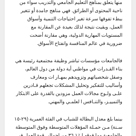
منها يتعلق بمناهج التعليم الجامعي والتدريب سواء من
ناحية المحتوى أو الطرائق. فهي مناهج جامدة أو تتغير
ببطء تفوقها سرعة تغير احتياجات التنمية وأسواق
العمل، وبقيت نتيجة لذلك بعيدة عن المقارنة مع
المستويات المهارية الدولية، وهي مقارنة أضحت
ضرورية في عالم المنافسة وانفتاح الأسواق.
فالجامعات مؤسسات تباشر وظيفة مجتمعية رئيسة هي
بناء القـدرات في مواطني أية دولة من دول العالم،
وصقل شخصياتهم وتزويدهم بمهـار ات ومعارف
وأساليب للتفكير وتحليل المشكلات تجعلهم قـادرين
علـى ولـوج مجالات العمل مزودين بالقدرة على الابتكار
والتمييـز، والتنـافس ا لعلمـي والمهني.
بينما بلغ معدل البطالة للشباب في الفئة العمرية (٢٩-١٥
سـنة) مـن حمـلة المؤهلات المتوسطة وفوق المتوسطة
والجامعية وما فوقهـا ٪٣٦,١ من إجمالي قوة العمل في