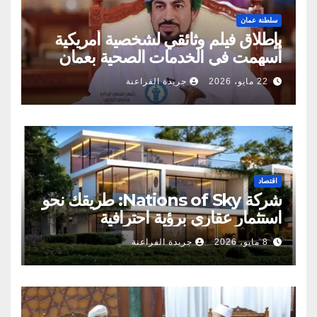
سلطنة عمان
بإطلاق فيلم وثائقي لشخصية أمريكية
أسهمت في الخدمات الصحية بعمان
22 مايو، 2026
جريدة الفراعنة
اقتصاد
شركة Nations of Sky: طريقك نحو
استثمار عقاري برؤية احترافية
8 مايو، 2026
جريدة الفراعنة