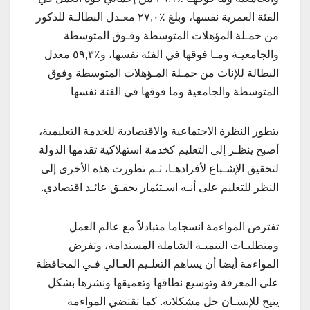
الفئة العمرية نفسها، وبلغ ٪٢٧,٠ معـدل البطالـة للذكور
من حمـلة المؤهلات المتوسطة وفـوق المتوسطة
والجامعيـة ومـا فوقها في الفئة نفسها، و٪٥٩,٣ معدل
البطالة للإناث من حمـلة المـؤهلات المتوسطة وفوق
المتوسطة والجامعية وما فوقها في الفئة نفسها
بتطور النظرة الاجتماعية والاقتصادية للخدمة التعليمية،
أصبح ينظـر إلى التعليم كخدمة استهلاكية تقدمها الدولة
لتحقيق الإشـباع لأفرادهـا، ثـم تطورت هذه الأخرى إلى
النظر للتعليم على أنـه اسـتثمار يحقـق عائـد اقتصادي.
تفترض المواءمة انسجاما متبادلاً مع عالم العمل
ومتطلبـات التنميـة الشاملة المستدامة، وتفرض
المواءمة أيضا أن يساهم التعلـيم العـالي فـي المحافظة
على المعرفة وتوسيع نطاقها وتعميقها ونشرها بشكل
يتيح للإنسـان حل مشكلاته. كما تقتضي المواءمة