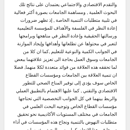
والتقدم الاقتصادي والاجتماعي يعتمدان على نتائج تلك
البحوث العلمية , ومساهمة الجامعات بصورة أكثر فعالية
في تلبية متطلبات التنمية الخاصة , إذ تظهر ضرورات
إعادة النظر في الفلسفة والأهداف للمؤسسة التعليمية
ورسالتها الحقيقية وإعادة النظر في مناهجها وبرامجها
لتعبر في محتواها عن تطلعاتها وأهدافها وإيجاد الموازنة
في الجوانب الكمية والنوعية للتعليم ,كما ان كلا من
الجامعات وسوق العمل بحاجة الى تعزيز علاقتهما ببعض
لما تحققه هذه العلاقة من فوائد متعددة لكلا منهما, فضلا
ان تنمية العلاقة بين الجامعات ومؤسسات القطاع
الخاص سوف يؤدي إلى توفير المناخ الصحي للتطور
الاقتصادي والتقني , كما عليها الاهتمام بالتطبيق العملي
والربط بينهما في كل الجوانب التخصصية التي تحتاجها
مؤسسات القطاع الخاص وتوجيه البحث العلمي في
الجامعات في مختلف المستويات الأكاديمية نحو تحقيق
متطلبات النهوض بالتنمية ونجاح هذه المؤسسات في أداء
دورها في هذا الاتجاه ,كما يوصي البحث مؤسسات