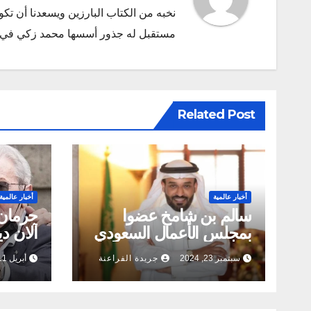
نخبه من الكتاب البارزين ويسعدنا أن ت
مستقبل له جذور أسسها محمد زكي في ديسمبر 2011 البريد الإلكتروني l.com
Related Post
أخبار عالمية
أخبار عالمية
سالم بن شامخ عضوا
حرمان 
بمجلس الأعمال السعودي
آلان د
الكندي
ووضعه 
سبتمبر 23, 2024
جريدة الفراعنة
أبريل 11, 2024