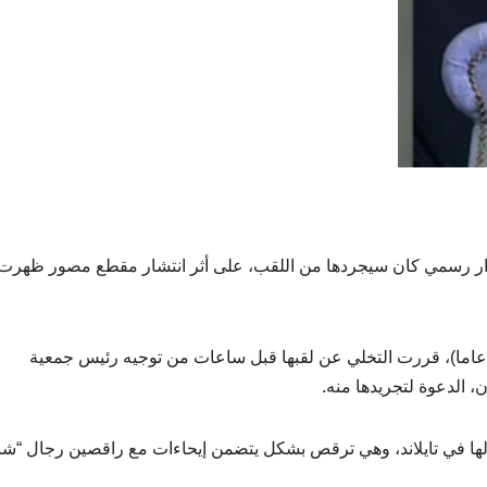
ار رسمي كان سيجردها من اللقب، على أثر انتشار مقطع مصور ظهرت 
شارت تقارير إعلامية إلى أن فيرو نيكاه تيرينسيب (24 عاما)، قررت التخلي عن لقبها قبل ساعات من توجيه رئيس جمعية
، الدعوة لتجريدها منه.
 في تايلاند، وهي ترقص بشكل يتضمن إيحاءات مع راقصين رجال “شب