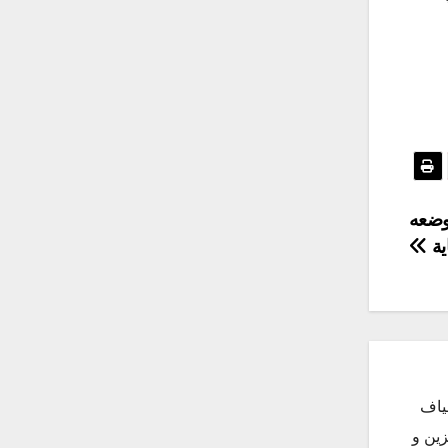
وضعه
ية
ياف
زين و