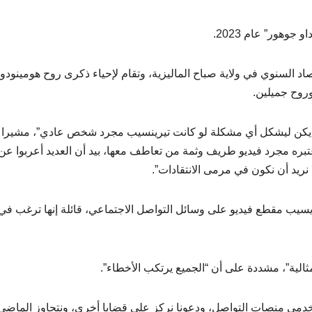
وهور” عام 2023.
اد السنوي في ولاية صباح الماليزية، وتقام لإحياء ذكرى روح هومينودو
وروح جميلين.
م يكن ليشكل أي مشكلة لو كانت تيرينسيب مجرد شخص عادي”، مشيرا 
اعتبره مجرد فيديو طريف وثمة من تعاطف معها، بيد أن العديد أعربوا عن
نريد أن نكون في مرمى الانتقادات”.
تيريسيب مقطع فيديو على وسائل التواصل الاجتماعي، قائلة إنها ترغب في
مثالية”، مشددة على أن “الجميع يرتكب الأخطاء”.
تخدمي منصات التواصل، ودعونا نركز على قضايا أخرى، ونتجاوز الماضي”