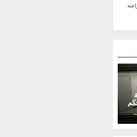
اعنة
ة
حكم
ة