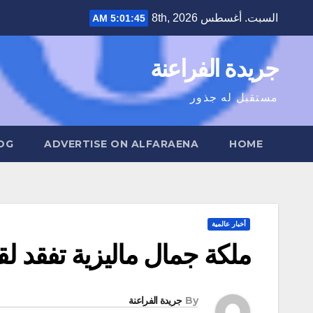
Ski
السبت. أغسطس 8th, 2026
5:01:46 AM
t
conten
جريدة الفراعنة
مستقبل له جذور
OG
ADVERTISE ON ALFARAENA
HOME
أخبار عالمية
ملكة جمال ماليزية تفقد ل
By
جريدة الفراعنة