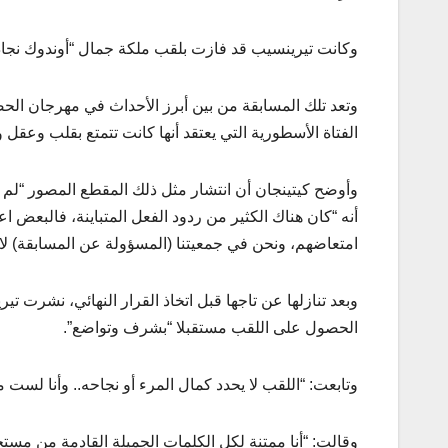
وكانت تيرينسيب قد فازت بلقب ملكة جمال “أوندوك نجاداو ج
وتعد تلك المسابقة من بين أبرز الأحداث في مهرجان الحص
الفتاة الأسطورية التي يعتقد أنها كانت تتمتع بقلب وعقل 
وأوضح كيتينجان أن انتشار مثل ذلك المقطع المصور “ل
أنه “كان هناك الكثير من ردود الفعل المتباينة، فالبعض 
امتعاضهم، ونحن في جمعيتنا (المسؤولة عن المسابقة) لا 
وبعد تنازلها عن تاجها قبل اتخاذ القرار النهائي، نشرت 
الحصول على اللقب مستقبلا “بشرف وتواضع”.
وتابعت: “اللقب لا يحدد كمال المرء أو نجاحه.. وأنا لست 
وقالت: “أنا ممتنة لكل الكلمات الجميلة القادمة من مس