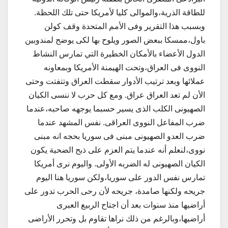
للطاقة الذرية،والموالى كليا لأمريكا حتى تلك اللحظة.
وبسبب هذا التقرير وفى الأمم المتحدة وقف كولن
باول،ممسكا ببعض الصور ويلوح بها لكى يوضح لمندوبين
الدول الأعضاء بالأمكان الخطيرة التي تمارس النشاط
النووى فى العراق،وتحت الهيمنة الأمريكا وبمعاونه
عملائها وبعد ترتيب الأدوار سقطت العراق وتتفتت وحتى
الأن لم تعد العراق عراق. ومع كل حرب لا ننسى الكيان
الصهيونى الكلب الذى يسير حسبما يوجهه صاحبه،عندما
ضرب المفاعل النووى العراقى. نفس المشهد عندما
ضرب العدو الصهيونى مبنى فى سوريا بحجه انه مبنى
نووى،لنعلم أنه عندما يتم العزم على ذبح الضحية يكون
الكيان الصهيونى له الضربه الأولى. واليوم نرى أمريكا
تمارس نفس الدور على سوريا،ولكن سوريا هنا اليوم
جريحه ولكنها صامدة، جريحه لأن رحى الحرب تدور على
أراضيها منذ سنوات بعد أن اجتاح الربيع العبرى
أراضيها،وبالرغم من ذلك نراها تقاوم بل وتحرر الأراضى