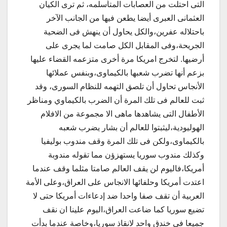
التى احتلت من العصابات المتأسلمه، ثم ترى الكيان
العثمانى العبرى أيضا يطعن فيها من الجانب الآخر
باحتلاله عفرين،والكل يحاول أن ينهش فى الضحية
الجريحة،وفى المقابل الكل صامت لما يجرى على
أرضيها. لتخرج امريكا مرة أخرى متزعمه القضاء عليها
بزعم أنها تضرب شعبها بالكيماوى،وبنفس عملائها
الأنجاس تحاول أن تلصق التهمه للنظام السورى، وقد
ثبت للعالم فى تلك المرة أن الضرب بالكيماوي ومناظر
الأطفال التى يشاهدها ماهى الا مجموعة من الافلام
الهوليودية،ليثبتوا للعالم أن بشار يضرب شعبه
بالكيماوى،ولكن فى تلك المرة وقف مندوب بوليفيا
وكذلك مندوب سوريا يستهزؤن مما تقوله مندوبة
أمريكا،فاليوم لن يقف العالم صامتا مثلما وقف عندما
اعتدت أمريكا وحلفائها الانجاس على العراق،وعلى الأمة
العربية أن تقف صفا واحدا ضد إدعاءات أمريكا حتى لا
تضيع سوريا كما ضاعت العراق،اليوم علينا ان نقف
جميعا فى خندق واحد لانقاذ سوريا،وخاصة عندما بدأت