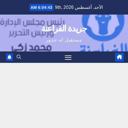
Ski
الأحد. أغسطس 9th, 2026
6:04:44 AM
t
conten
جريدة الفراعنة
مستقبل له جذور