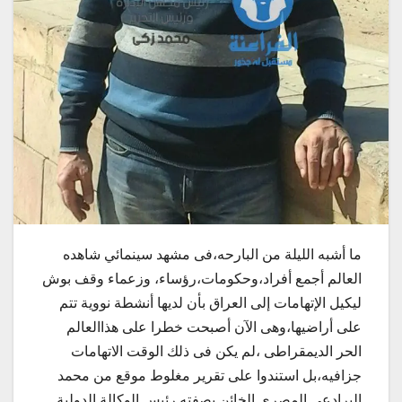
ما أشبه الليلة من البارحه،فى مشهد سينمائي شاهده
العالم أجمع أفراد،وحكومات،رؤساء، وزعماء وقف بوش
ليكيل الإتهامات إلى العراق بأن لديها أنشطة نووية تتم
على أراضيها،وهى الآن أصبحت خطرا على
هذاالعالم
الحر الديمقراطى ،لم يكن فى ذلك الوقت الاتهامات
جزافيه،بل استندوا على تقرير مغلوط موقع من محمد
البرادعى المصرى الخائن بصفته رئيس الوكالة الدولية