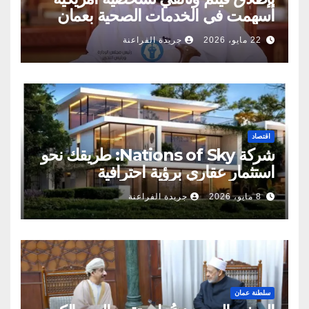
أسهمت في الخدمات الصحية بعمان
22 مايو، 2026
جريدة الفراعنة
اقتصاد
شركة Nations of Sky: طريقك نحو
استثمار عقاري برؤية احترافية
8 مايو، 2026
جريدة الفراعنة
سلطنة عمان