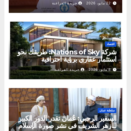
22 مايو، 2026
جريدة الفراعنة
اقتصاد
شركة Nations of Sky: طريقك نحو
استثمار عقاري برؤية احترافية
8 مايو، 2026
جريدة الفراعنة
سلطنة عمان
السفير الرحبي: عُمان تقدر الدور الكبير
للأزهر الشريف في نشر صورة الإسلام