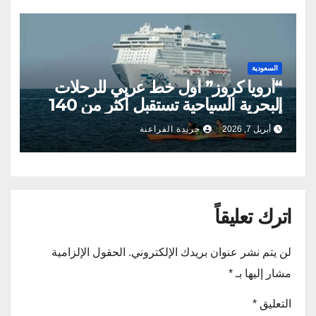
السعودية
“أرويا كروز” أول خط عربي للرحلات
البحرية السياحية تستقبل أكثر من 140
ألف ضيف
أبريل 7, 2026
جريدة الفراعنة
اترك تعليقاً
لن يتم نشر عنوان بريدك الإلكتروني.
الحقول الإلزامية
مشار إليها بـ
*
التعليق
*