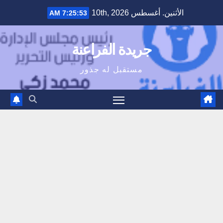
Ski
الأثنين. أغسطس 10th, 2026
7:25:54 AM
t
conten
جريدة الفراعنة
مستقبل له جذور