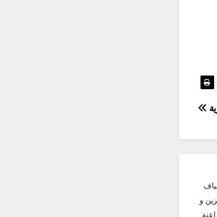
ية
ياف
زين و
اعنة