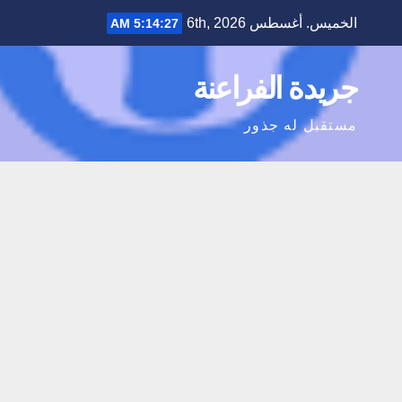
Ski
الخميس. أغسطس 6th, 2026
5:14:28 AM
t
conten
جريدة الفراعنة
مستقبل له جذور