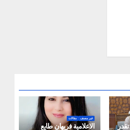
غير مصنف
مقالات
تقدر
الاعلامية فريهان طايع