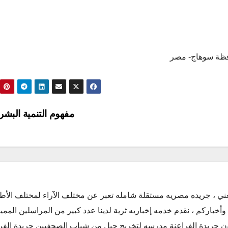
حافظة سوهاج- مصر
مفهوم التنمية البشر
ني ، جريده مصريه مستقلة شامله تعبر عن مختلف الآراء لمختلف الأط
أخباركم ، نقدم خدمه إخباريه ثرية لدينا عدد كبير من المراسلين الممي
كون جريدة الفراعنة مدرسه لتخريج جيل من شباب الصحفيين جريدة الفر