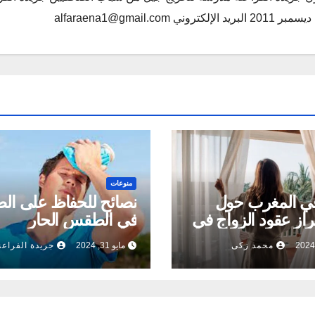
alfaraena1@gmai
منوعات
ي المغرب حول
نصائح للحفاظ على ال
راز عقود الزواج في
في الطقس الحار
محمد زكى
مايو 31, 2024
جريدة الفراعن