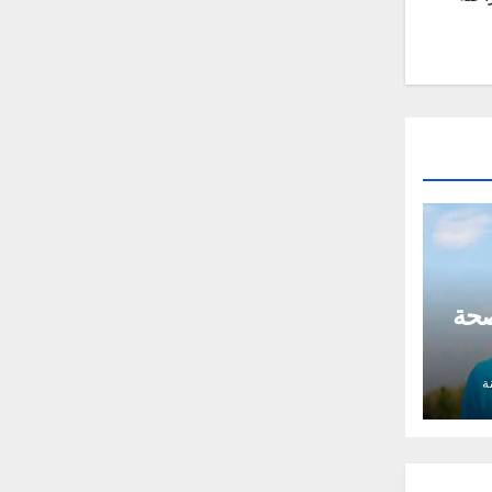
صحة
ة