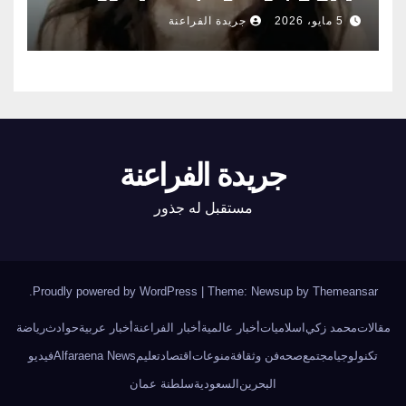
الناس أبواب المشعوذين
5 مايو، 2026
جريدة الفراعنة
جريدة الفراعنة
مستقبل له جذور
.
Proudly powered by WordPress
|
Theme: Newsup by
Themeansar
مقالات
محمد زكي
اسلاميات
أخبار عالمية
أخبار الفراعنة
أخبار عربية
حوادث
رياضة
تكنولوجيا
مجتمع
صحه
فن وثقافة
منوعات
اقتصاد
تعليم
Alfaraena News
فيديو
البحرين
السعودية
سلطنة عمان