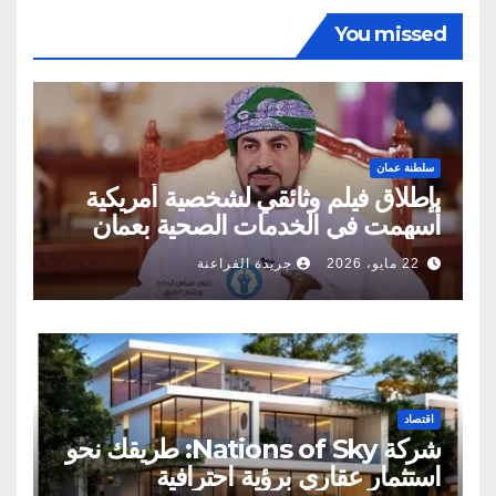
You missed
سلطنة عمان
بإطلاق فيلم وثائقي لشخصية أمريكية
أسهمت في الخدمات الصحية بعمان
22 مايو، 2026
جريدة الفراعنة
اقتصاد
شركة Nations of Sky: طريقك نحو
استثمار عقاري برؤية احترافية