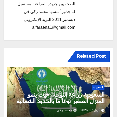
الصحفيين جريدة الفراعنة مستقبل
له جذور أسسها محمد زكي في
ديسمبر 2011 البريد الإلكتروني
alfaraena1@gmail.com
Related Post
السعودية
السعودية زراعة التوت.. حيث ينمو
المنزل الصغير نوعا ما بالحدود الشمالية
أبريل 17, 2026
محمد زكى