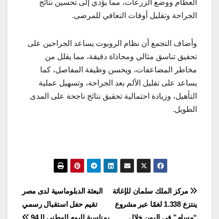
العظام ووضع الزرعات، مما يؤدي إلى تحسين نتائج
الجراحة وتقليل أوقات التعافي للمرضى.
وأضاف التجمع أن نظام الروبوت يساعد الجراحين على
تحقيق تناسق مثالي ومحاذاة دقيقة، مما يقلل من
مخاطر المضاعفات، ويحسن وظيفة المفاصل، كما
يساعد على تقليل الألم بعد الجراحة، وتسهيل عملية
التأهيل، وزيادة احتمالية تحقيق نتائج ناجحة على المدى
الطويل.
تصفّح
مركز الملك سلمان للإغاثة
البعثة الدبلوماسية لدى مصر
ينتزع 1.338 لغمًا عبر مشروع
تقيم حفل استقبال رسمي
المقالات
“مسام” في اليمن خلال
بمناسبة اليوم الوطني الـ94