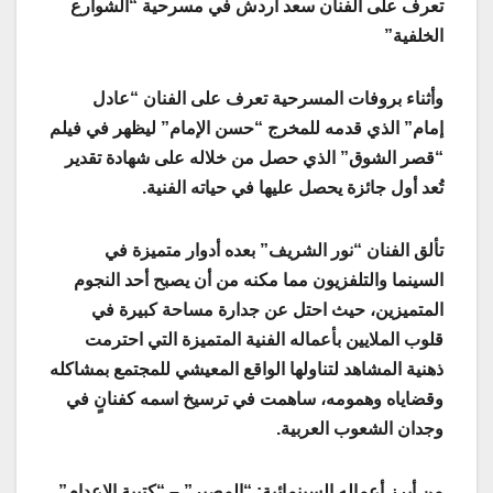
تعرف على الفنان سعد أردش في مسرحية “الشوارع
الخلفية
”
وأثناء بروفات المسرحية تعرف على الفنان “عادل
إمام” الذي قدمه للمخرج “حسن الإمام” ليظهر في فيلم
“قصر الشوق” الذي حصل من خلاله على شهادة تقدير
تُعد أول جائزة يحصل عليها في حياته الفنية
.
تألق الفنان “نور الشريف” بعده أدوار متميزة في
السينما والتلفزيون مما مكنه من أن يصبح أحد النجوم
المتميزين، حيث احتل عن جدارة مساحة كبيرة في
قلوب الملايين بأعماله الفنية المتميزة التي احترمت
ذهنية المشاهد لتناولها الواقع المعيشي للمجتمع بمشاكله
وقضاياه وهمومه، ساهمت في ترسيخ اسمه كفنانٍ في
وجدان الشعوب العربية
.
من أبرز أعماله السينمائية: “المصير” – “كتيبة الإعدام”