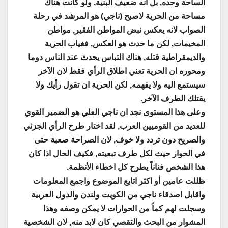
الساحة وحده, بل انه ضعيف البنية, ولو كانت هناك
مساحة من الحرية لاصبح (ناجي) هو المرشد في رحلة
الصواب لانه يعكس نبض المواطن الفقير, مواطن
المخيمات, لكن ما حدث هو العكس, فغياب الحرية
والديمقراطية قتله, هناك التباس يحدث عند الناس دوما
ومحوره ان الحرية تعني اطلاق الرأي فقط لان الآخر
سيستمع اليه ولا يفهمه, لكن الحرية ان تقول رأيك ولا
يقتلك الطرف الآخر
.
وعلى هذا المستوى نجد ان ناجي العلي هو الضمير القوي
للعديد من القوميين العرب, لقد اختار طرح الرأي الجزئي
والصريح دون تردد ولا خوف, لان الصراحة صعبة حتى
في الحوار حيث لكل طرف تبعيته, فكيف الحال اذا كان
هذا الشخص فناناً يطرح كل اخطاء الأنظمة
.
ظللت عامين أو اكثر اتابع الموضوع واجمع المعلومات
واقابل اصدقاء ناجي من الكويت ولندن والدول العربية
وسجلت لهم كماً من الحوارات لا يمكن وصفه وهذا
المشوار من البحث والتقصي كان لابد منه, لان الشخصية