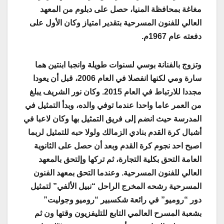
مغاغة بمحافظة المنيا، حصل على دبلوم من المعهد
العالي للفنون المسرحية بتقدير امتياز وكان الأول على
دفعته عام 1967م
.
وتزوج بالفنانة بوسي لسنوات طويلة وانجبا ابنتين هما
سارة ومي لكنها انفصلا في العام 2006، قبل أن يعودا
مجددا للارتباط في العام 2015. وكان نور الشريف يبلغ
من العمر عاما واحدا عندما توفي والده، وبدأ التمثيل في
المدرسة حيث انضم إلى فريق التمثيل بها وكان لاعبا في
أشبال كرة القدم بنادي الزمالك ولولا حبه للتمثيل لربما
اصبح احد نجوم كرة القدم وبعد أن حصل على الثانوية
العامة التحق بكلية التجارة، ثم تركها وإلتحق بالمعهد
العالي للفنون المسرحية. وعندما التحق بمعهد الفنون
المسرحية رشحه المخرج الراحل “نبيل الألفي” لتمثيل
دور “روميو” في رائعة شكسبير “روميو وجوليت”
بشعبة المسرح العالمي التابع للتليفزيون وقتها ون ثم