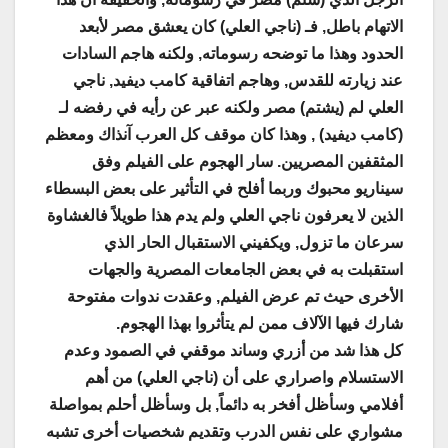
الاتهام باطل, فـ (ناجي العلي) كان يعشق مصر لأبعد
الحدود وهذا ما توضحه رسوماته, ولكنه هاجم السادات
عند زيارته للقدس, وهاجم اتفاقية كامب ديفيد, ناجي
العلي لم (يشتم) مصر ولكنه عبر عن رأيه في رفضه لـ
(كامب ديفيد) , وهذا كان موقف كل العرب آنذاك ومعظم
المثقفين المصريين. سار الهجوم على الفيلم وفق
سيناريو محبوك وربما أفلح في التأثير على بعض البسطاء
الذين لا يعرفون ناجي العلي ولم يدم هذا طويلاً فالغشاوة
سرعان ما تزول, ويكفيني الاستقبال الحار الذي
استقبلت به في بعض الجامعات المصرية والجهات
الأخرى حيث تم عرض الفيلم, وعقدت ندوات مفتوحة
شارك فيها الآلاف ممن لم يتأثروا بهذا الهجوم
.
كل هذا شد من أزري وساند موقفي في الصمود وعدم
الاستسلام واصراري على أن (ناجي العلي) من أهم
أفلامي وسأظل أفخر به دائماً, بل وسأظل أحلم بمواصلة
مشواري على نفس الدرب وتقديم شخصيات أخرى تشبه