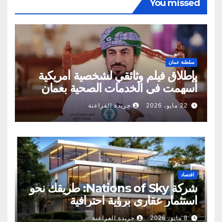
You missed
سلطنة عمان
بإطلاق فيلم وثائقي لشخصية أمريكية
أسهمت في الخدمات الصحية بعمان
22 مايو، 2026
جريدة الفراعنة
اقتصاد
شركة Nations of Sky: طريقك نحو
استثمار عقاري برؤية احترافية
8 مايو، 2026
جريدة الفراعنة