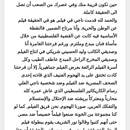
حين تكون قريبة منك وفي عصرك من الصعب أن تصل
الى الحقيقة كاملة
.
والحمد لله قدمت ناجي في فيلم, هو في الحقيقة فيلم
عن الوطن والحرية, وأنا مرتاح الضمير, فالنقطة
الأساسية فيه كانت عن القضية الفلسطينية من خلال
مأساة فنان مبدع وملتزم. ورغم فرحتنا الغامرة أنا
وصديقي الكاتب وليد الحسيني شريكي في انتاج الفيلم
وصديقي المخرج الراحل المبدع عاطف الطيب وكل
أسرة الفيلم الرائعة بعرض الفيلم جماهيرياً, إلا أن فرحتنا
كادت تختنق على يد الهجوم العنيف الذي قادته إحدى
الصحف المصرية ضد الفيلم وضد شخصية ناجي العلي
رسام الكاريكاتير الفلسطيني الذي عاش عمره كله
محارباً ومعتركاً بريشته ضد الإحتلال والإستسلام
والتفكك العربي, صورنا الهجوم, نحن فريق الفيلم, كما لو
كنا مجموعة من الخونة صنعوا فيلماً خصيصاً ضد مصر,
حتى أنهم كتبوا وقالوا نور الشريف يقوم ببطولة فيلم
الرجل الذي (شتم) مصر في رسوماته, والحقيقة أن هذا