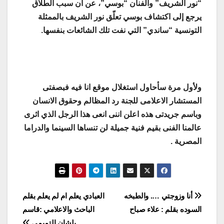
“نور الشريف” والفنان “بوسي”، عن أن سبب الطلاق
يرجع إلى اكتشاف بوسي تعلّق نور الشريف بالممثلة
التونسية “ساندي” التي نفت تلك الشائعات بنفسها.
ولأول مرة سأحاول استغلال موقع انا فيه فبصفتى
المستشار الاعلامى للجنة رد المظالم وحقوق الانسان
وباسم جريدتى هذه اعلن اننى انعى هذا الرجل الذي اثرى
عالمنا الفنى بقيم فنية جميلة لن تنساها السينما والدراما
المصرية
.
تصفّح
أنا وزوجتي …. والطبخه
العبادي يعلم ام لم يعلم بقلم
السوده بقلم : علاء صباح
الباحث والاعلامي :قاسم
المقالات
بلشان التميمي