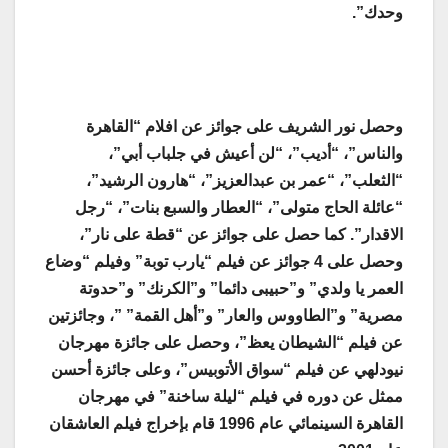
وحدك
”.
وحصل نور الشريف على جوائز عن افلام “القاهرة
والناس”، “أديب”، “لن أعيش في جلباب أبي”،
“الثعلب”، “عمر بن عبدالعزيز”، “هارون الرشيد”،
“عائلة الحاج متولى”، “العطار والسبع بنات”، “رجل
الاقدار”. كما حصل على جوائز عن “قطة على نار”،
وحصل على 4 جوائز عن فيلم “يارب توبة” وفيلم “وضاع
العمر يا ولدي” و”حبيبى دائما” و”الكرنك” و”حدوتة
مصرية” و”الطاووس والعار” و”أهل القمة” ”، وجائزتين
عن فيلم “الشيطان يعظ”، وحصل على جائزة مهرجان
نيودلهي عن فيلم “سواق الأتوبيس”، وعلى جائزة أحسن
ممثل عن دوره في فيلم “ليلة ساخنة” في مهرجان
القاهرة السينمائي عام 1996 قام بإخراج فيلم العاشقان