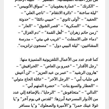
– “الكرنك” – “عمارة يعقوبيان” – “سواق الأتوبيس” –
“ليلة ساخنة” – “دائرة الانتقام” – “ناجي العلي” –
“الحفيد” – “أولى ثانوي” – “حبيبي دائمًا” – “حدوتة
مصرية” – “السكرية” – “قصر الشوق” – “العار” –
“زمن حاتم زهران” – “أهل القمة” – “دم الغزال” –
“دماء على الاسفلت” – “غريب في بيتي” – مدرسة
المشاغبين- “ليلة البيبي دول” – “مسجون ترانزيت
”.
كما قدم عدد من الأعمال التلفزيونية المتميزة منها:
“رجل الأقدار” – “عمرو بن العاص” – “الحرافيش” –
“هارون الرشيد” – “عمر بن عبد العزيز” – “لن أعيش
في جلباب أبي” – “الرجل الآخر” – “عائلة الحاج متولي”
– “العطار والسبع بنات” – “حضرة المتهم أبي” –
“الدالي” – “متخافوش” – “الرحايا”، بالإضافة إلي عدد
من الأدوار المسرحية أبرزها: “لقدس في يوم آخر” و”يا
غولا عينك حمرا” و”الأميرة والصعلوك” و”يا مسافر