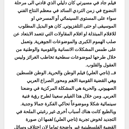
فيلم جاد في مسيرتي كان دليلي الذي قادني الى مرحلة
النضوج في زمن التردي السائد في معظم النتاج الفني
سواء على المستوى السينمائي أو المسرحي او
الموسيقى او حتى التلفزيوني, كان هو البديل المطلوب
للافلام المبتذلة او افلام المقاولات التي تتعمد الابتعاد عن
صلب الهموم الكبرى والموضوعات الجوهرية, وتعمل
على طمس المشكلات الانسانية والقومية والوطنية من
خلال طرحها لموضوعات سطحية تخاطب الغرائز وليس
العقول والقلوب
.
فــ (ناجي العلي) فيلم الوطن والحرية, الوطن فلسطين
وهي القضية القومية الاهم ومحور الصراع العربي
الصهيوني, والحرية هي المشكلة المركزية في وضعنا
العربي, ومن خلال هذا الفيلم سعينا لطرح رؤية فنية
سينمائية شكلا وموضوعاً تحاكي الفكرة جمالا وجدية
.
وبالطبع كانت هناك أسباب أخرى غير رغبتي الملحة في
التجديد لخوض تجربة (ناجي العلي) اهمها ان صورة
القضية الفلسطينية غير واضحة تماما لان اختلاف وسائل