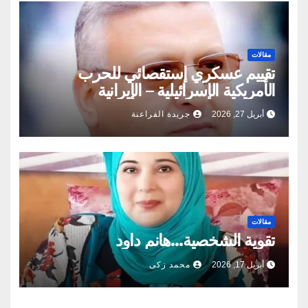
مقالات
تقييم عسكري إستقصائي للحرب
الأمريكية الإسرائيلية – الإيرانية
أبريل 27, 2026
جريدة الفراعنة
مقالات
تقوية الشخصية…هانم داود
أبريل 17, 2026
محمد زكى