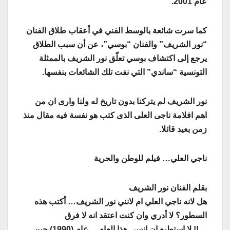
عام 2001
.
كما سرت شائعة بالوسط الفني في أعقاب طلاق الفنان
“نور الشريف” والفنان “بوسي”، عن أن سبب الطلاق
يرجع إلى اكتشاف بوسي تعلّق نور الشريف بالممثلة
التونسية “ساندي” التي نفت تلك الشائعات بنفسها
.
نور الشريف لم يتركنا بدون تاريخ له ولنا وارى ان من
اهم افلامة ناجى العلى الذى كتب هو نفسة فيه مقال منذ
زمن بعيد قائلا
.
ناجي العلي… فيلم للوطن والحرية
بقلم الفنان نور الشريف
هل لانه ناجي العلي ام لانني نور الشريف… أكتب هذه
السطور؟ لا أدري وان كنت اعتقد انه لا فرق
…!! لا استطيع ان انسى هذا العام… عام (1990) حين