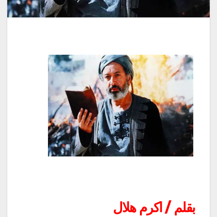
بقلم / اكرم هلال