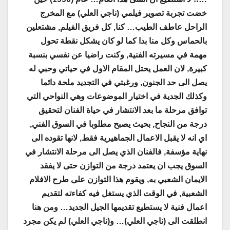
خضت تجربة تصوير فيلمي (ناجي العلي) مع المخرج
الراحل عاطف الطيب… كنا, كل فريق الفيلم, مشتعلين
بالحماس وكل منا بدا كما لو كان يشكل نقطة تحول
مهمة في مسيرته الفنية, وكنت راضيا عن نفسي بنسبة
كبيرة, لان العمل يحتل المقام الاول في حياتي وحبي له
يصل الى حد الجنون, ورغبتي في التجديد ملحة دائما
وكذلك الجدية في اختيار الموضوعات وهي النواحي التي
توافق مرحلة ما بعد الانتشار في حياة الفنان لتحقيق
درجة من النجاح, بحيث يصبح مطلوبا في السوق الفني,
اي انه لا يقبل الاعمال الجماهيرية فقط, لانها تقوده الى
نهاية مؤسفة, فالفنان الذي يصل الى مرحلة الانتشار في
السوق يجب ان يعتمد درجة من التوازن حتى لا يفقد
الايمان الشعبي به, ويقوم هذا التوازن على طرح الافلام
الشعبية, في الوقت الذي يستغل فيه كفاءته لتقديم
اعمال فنية لا يستطيع تقديمها الجيل الجديد… ومن هنا
انطلقت الى (ناجي العلي)… و(ناجي العلي) لم يكن مجرد