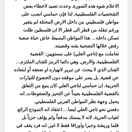
الاعلام شوه هذه الصورة, وحدث تصيد لاخطاء بعض
الشخصيات الفلسطينية, لذا فإن حماسي انصب على
مواطن فلسطيني من داخل الارض المحتلة لم يتغير
ورغم تنقله من قطر الى قطر الا ان فلسطين ظلت
تسكن داخله… هذا المواطن البسيط عاش حياة صعبة
رفض خلالها التضحية بفنه وقضيته
.
تعاملت مع (ناجي العلي) على مستويين: القضية
الفلسطينية, والارض, وهي دائما الرمز للفنان الملتزم…
الفنان الذي لا يبحث عن تبرير لانهياره او ضعفه أو ابتعاده
عن قضية, بل يصر على موقفه دون الخضوع للتيارات
الحزبية. ان حماسي لناجي العلي كان ينبع من التعلق
بالقضية الفلسطينية بعيداً عن التحيز والضغوطات, انه
يحمل وجهة نظر المواطن العربي الفلسطيني
.
دفعني نحو ناجي العلي ايضا… اعتقاد انه النموذج الرائع
لغياب الحرية, لانه لا يمسك مدفعاً ولم يؤلف حزباً بل
قلما وريشة وحبرا واوراقا فقط لا غير, انه فرد يقف في