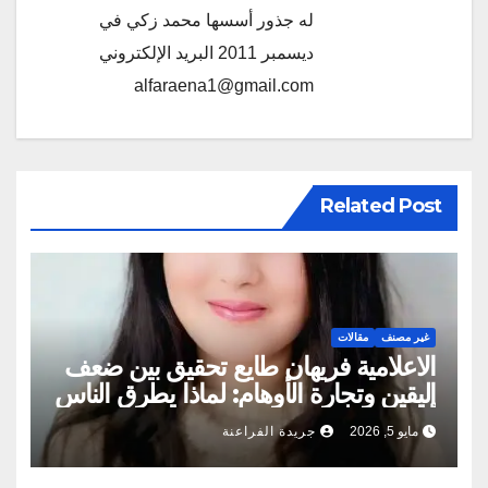
له جذور أسسها محمد زكي في
ديسمبر 2011 البريد الإلكتروني
alfaraena1@gmail.com
Related Post
غير مصنف
مقالات
الاعلامية فريهان طايع تحقيق بين ضعف
اليقين وتجارة الأوهام: لماذا يطرق الناس
أبواب المشعوذين
مايو 5, 2026
جريدة الفراعنة