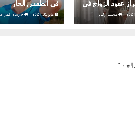
راز عقود الزواج في
في الطقس الحار
محمد زكى
مايو 31, 2024
جريدة الفراعن
ليها بـ
*