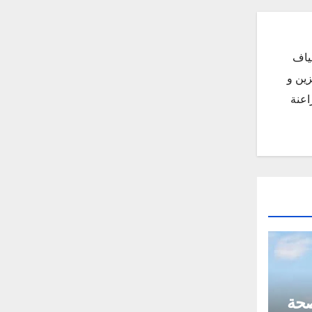
ياف
زين و
اعنة
صحة