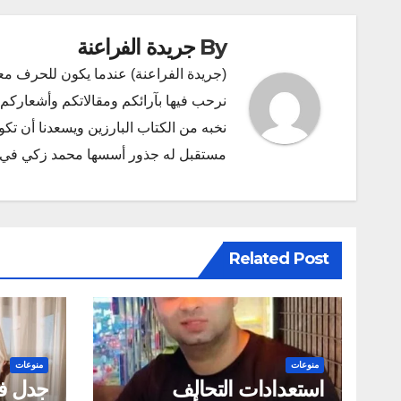
By
جريدة الفراعنة
(جريدة الفراعنة) عندما يكون للحرف مع
نرحب فيها بآرائكم ومقالاتكم وأشعاركم و
نخبه من الكتاب البارزين ويسعدنا أن ت
مستقبل له جذور أسسها محمد زكي في ديسمبر 2011 البريد الإلكتروني l.com
Related Post
منوعات
منوعات
استعدادات التحالف
جدل ف