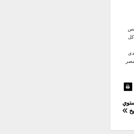
يس
كل
دى
مصر
ستوي
يخ