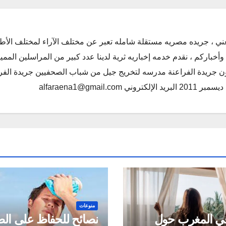
ني ، جريده مصريه مستقلة شامله تعبر عن مختلف الآراء لمختلف الأط
أخباركم ، نقدم خدمه إخباريه ثرية لدينا عدد كبير من المراسلين الممي
كون جريدة الفراعنة مدرسه لتخريج جيل من شباب الصحفيين جريدة الفر
alfaraena1@gmai
منوعات
ي المغرب حول
نصائح للحفاظ على ال