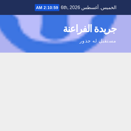
Ski
الخميس. أغسطس 6th, 2026
2:11:00 AM
t
conten
جريدة الفراعنة
مستقبل له جذور