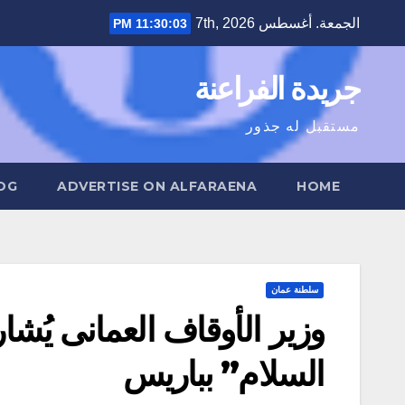
Ski
الجمعة. أغسطس 7th, 2026
11:30:04 PM
t
conten
جريدة الفراعنة
مستقبل له جذور
OG
ADVERTISE ON ALFARAENA
HOME
سلطنة عمان
وزير الأوقاف العمانى يُش
السلام” بباريس