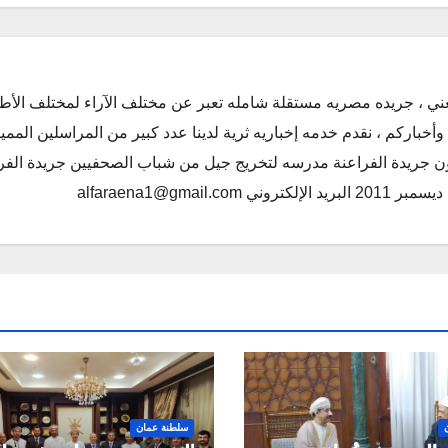
ني ، جريده مصريه مستقلة شامله تعبر عن مختلف الآراء لمختلف الأط
أخباركم ، نقدم خدمه إخباريه ثرية لدينا عدد كبير من المراسلين الممي
كون جريدة الفراعنة مدرسه لتخريج جيل من شباب الصحفيين جريدة الفر
alfaraena1@gmai
سلطنة عمان