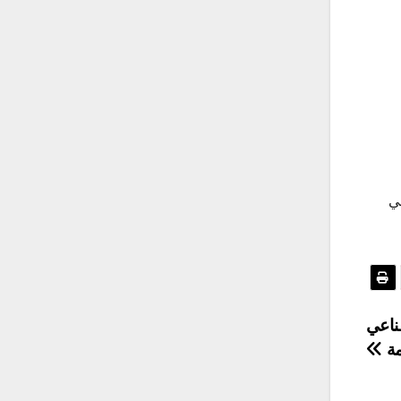
ي
ناعي
مة