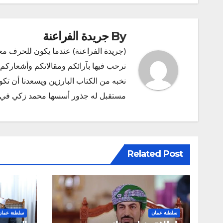
By
جريدة الفراعنة
(جريدة الفراعنة) عندما يكون للحرف مع
نرحب فيها بآرائكم ومقالاتكم وأشعاركم و
نخبه من الكتاب البارزين ويسعدنا أن ت
مستقبل له جذور أسسها محمد زكي في ديسمبر 2011 البريد الإلكتروني l.com
Related Post
سلطنة عمان
سلطنة عمان