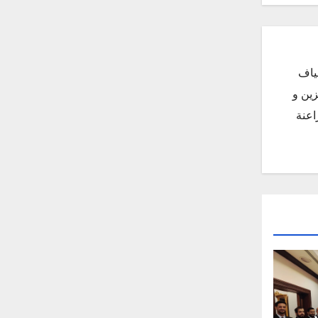
ياف
زين و
اعنة