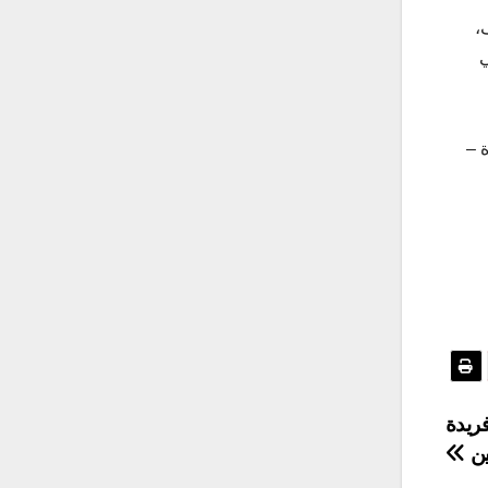
،
ي
ة –
فريدة
ين