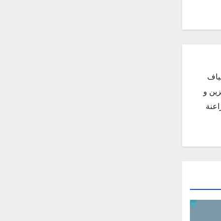
ياف
زين و
اعنة