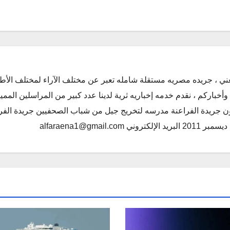
ني ، جريده مصريه مستقلة شامله تعبر عن مختلف الآراء لمختلف الأط
أخباركم ، نقدم خدمه إخباريه ثرية لدينا عدد كبير من المراسلين الممي
كون جريدة الفراعنة مدرسه لتخريج جيل من شباب الصحفيين جريدة الفر
alfaraena1@gmai