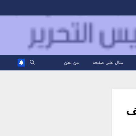
مثال على صفحة
من نحن
حف