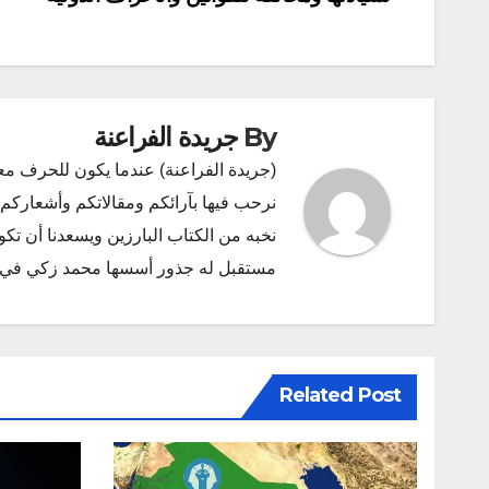
By
جريدة الفراعنة
(جريدة الفراعنة) عندما يكون للحرف مع
نرحب فيها بآرائكم ومقالاتكم وأشعاركم و
نخبه من الكتاب البارزين ويسعدنا أن ت
مستقبل له جذور أسسها محمد زكي في ديسمبر 2011 البريد الإلكتروني l.com
Related Post