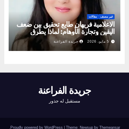
غير مصنف
مقالات
الاعلامية فريهان طايع تحقيق بين ضعف
اليقين وتجارة الأوهام: لماذا يطرق
الناس أبواب المشعوذين
5 مايو، 2026
جريدة الفراعنة
جريدة الفراعنة
مستقبل له جذور
.
Proudly powered by WordPress
|
Theme: Newsup by
Themeansar