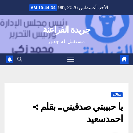
Ski
الأحد. أغسطس 9th, 2026
10:44:35 AM
t
conten
جريدة الفراعنة
مستقبل له جذور
مقالات
يا حبيبتي صدقيني.. بقلم :-
احمدسعيد