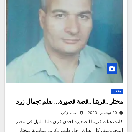
مقالات
مختار ..قريتنا ..قصة قصيرة… بقلم :جمال زرد
30 نوفمبر، 2023
محمد زكى
كانت هناك قريتنا الصغيرة احدي قري دلتا. تلنيل في مصر
المحروسة ..كان هناك رجل طيب وكريم وينادونة بمختار