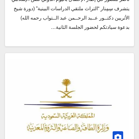
يتشرف سِمِنار “التراث ملتقي الدراسات البينية” (دورة شيخ
الأثريين دكتــور عــبد الرحــمن عبد الــتواب رحمه الله)
بدعوة سيادتكم لحضور الجلسة الثانية…