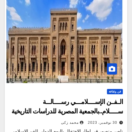
فن وثقافة
الــفــن الإســـــلامــــي رســـــالـــة
ســــــلام..بالجمعية المصرية للدراسات التاريخية
30 نوفمبر، 2023
محمد زكى
ناصر منصور في إطار الإحتفال باليوم الدولي للفن الإسلامي