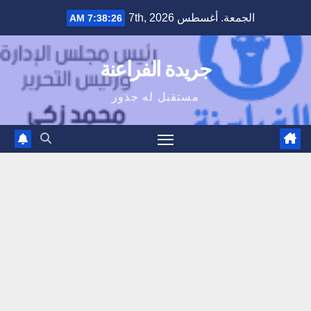
Ski
الجمعة. أغسطس 7th, 2026
7:38:27 AM
t
conten
جريدة الفراعنة
مستقبل له جذور