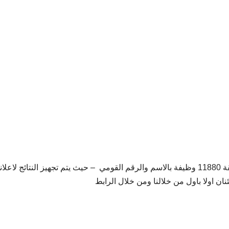
أخر أخبار مسابقة الأزهر الشريف – المقبولون في مسابقة 11880 وظيفة بالاسم والرقم القومي – حيث يتم تجهيز النتائج لاعلا
نان اولا باول من خلالنا ومن خلال الرابط