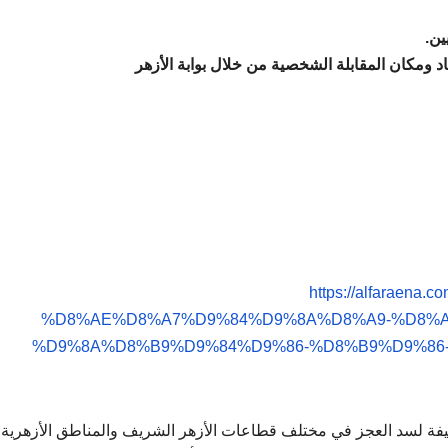
https://alfara
%D8%AE%D8%A7%D9%84%D9%8A%D8%A9-%D8%A
%D9%8A%D8%B9%D9%84%D9%86-%D8%B9%D9%86
زهر الشريف عن حاجته لشغل عدد (11880 ) وظيفة لسد العجز في مختلف قطاعات الأزهر الشريف والمناطق الأزهر