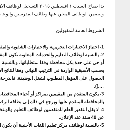
بدا صباح السبت ١ اغسطس ٢٠١٥ التسجيل لوظائف الازهر الجديدة والتى اعلن عنها الخميس الماضي.
وتتضمن الوظائف المعلن عنها وظائف المدرسين والوعاظ
الشروط العامة للمقبولين
1- اجتياز الاختبارات التحريرية والاختبارات الشفوية والمقابلة الشخصية.
2- بالنسبة لوظائف التعليم والخدمات المعاونة تكون المفاضلة بالنسبة للمتقدمين على مستوى كل مركز
أو حي على حدة بكل محافظة وفقا لمتطلباتها، وبالنسب
بحسب الأسبقية الواردة في الترتيب النهائي وفقا لنتائج 
الحصول على المؤهل المطلوب لشغل الوظيفة. فالدرجة الأع
….)).
3- يكون المتقدم من المقيمين بمراكز أو أحياء المحاف
بالمحافظة المتقدم عليها ويرجع في ذلك إلى بطاقة الرقم
4- لا يقل التقدير العام للمتقدمين لوظائف التعليم والوعظ عن «جيد» ولا يزيد سن المتقدم لهذه الوظائف
عن 40 سنة عند الإعلان.
5- بالنسبة لوظائف مركز تعليم اللغات الأجنبية أن يكون 