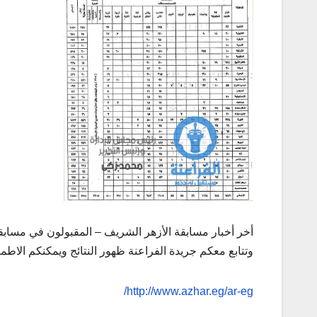
وتتابع معكم جريدة الفراعنة ظهور النتائج ويمكنكم الاطمئ
http://www.azhar.eg/ar-eg/