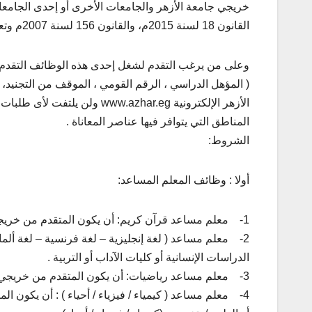
القانون 18 لسنة 2015م، والقانون 156 لسنة 2007م وتعديلاته، وذلك حسب الوظائف المدرجة بالجدول التالي
وعلى من يرغب التقدم لشغل إحدى هذه الوظائف التقدم بطلب
( المؤهل الدراسي ، الرقم القومي ، الموقف من التجنيد، 
الأزهر الإلكترونية w.azhar.eg
المناطق التي يتوافر فيها عناصر المعاناة .
الشروط:
أولا : وظائف المعلم المساعد:
1- معلم مساعد قرآن كريم: أن يكون المتقدم من خريجي جامعة الأزهر ( الكليات الشرعية والعربية) .
2- معلم مساعد ( لغة إنجليزية – لغة فرنسية – لغة ألما
الدراسات الإنسانية أو كليات الآداب أو التربية .
3- معلم مساعد رياضيات: أن يكون المتقدم من خريجي كليات التربية أو العلوم (تخصص رياضيات).
4- معلم مساعد ( كيمياء / فيزياء / أحياء ) : أن يكون المتقدم من خريجي كليات التربية