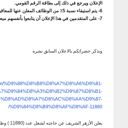
الإعلان ويرجع في ذلك إلى بطاقة الرقم القومي.
6- يتم استيفاء نسبة 5٪ من الوظائف المعلن عنها للمعاقيين.
7- على المتقدمين في هذا الإعلان أن يتابعوا بأنفسهم ميعاد ومكان المقابلة الشخصية من خلال بوابة الأزهر
ونذكر حضراتكم بالاعلان السابق نشره
ena.com/%D9%88%D8%B8%D8%A7%D8%A6%D9%81-
7%D9%84%D8%A3%D8%B2%D9%87%D8%B1-
-%D8%AD%D8%A7%D8%AC%D8%AA%D9%87-
%D9%84%D8%B9%D8%AF%D8%AF-11880/
يعلن الأ