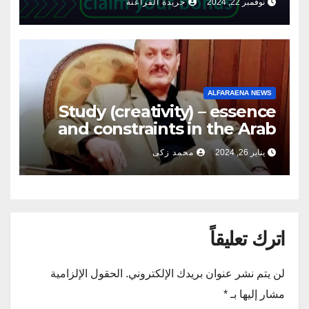
نوفمبر 22, 2024
جريدة الفراعنة
ALFARAENA NEWS
Study (creativity) – essence
and constraints in the Arab
world – Writer / Tariq Fayez
يناير 26, 2024
محمد زكى
Ajaoy
اترك تعليقاً
لن يتم نشر عنوان بريدك الإلكتروني.
الحقول الإلزامية
مشار إليها بـ
*