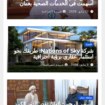
أسهمت في الخدمات الصحية بعمان
22 مايو، 2026
جريدة الفراعنة
اقتصاد
شركة Nations of Sky: طريقك نحو
استثمار عقاري برؤية احترافية
8 مايو، 2026
جريدة الفراعنة
سلطنة عمان
السفير الرحبي: عُمان تقدر الدور الكبير