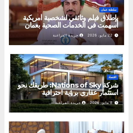
سلطنة عمان
بإطلاق فيلم وثائقي لشخصية أمريكية
أسهمت في الخدمات الصحية بعمان
22 مايو، 2026
جريدة الفراعنة
اقتصاد
شركة Nations of Sky: طريقك نحو
استثمار عقاري برؤية احترافية
8 مايو، 2026
جريدة الفراعنة