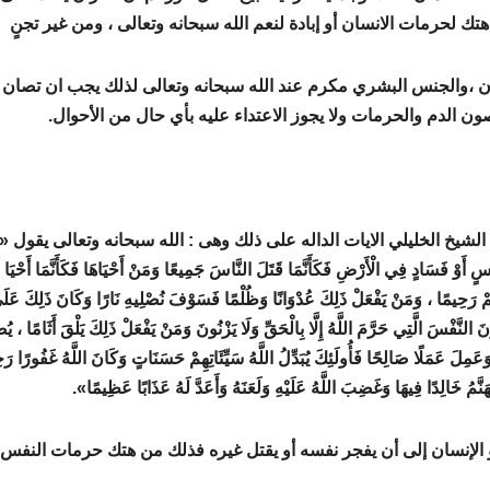
ك لحرمات الانسان أو إبادة لنعم الله سبحانه وتعالى ، ومن غير تجنٍ
سان ،والجنس البشري مكرم عند الله سبحانه وتعالى لذلك يجب ان تصان
 الدم والحرمات ولا يجوز الاعتداء عليه بأي حال من الأحوال.
شيخ الخليلي الايات الداله على ذلك وهى : الله سبحانه وتعالى يقول «م
َفْسٍ أَوْ فَسَادٍ فِي الْأَرْضِ فَكَأَنَّمَا قَتَلَ النَّاسَ جَمِيعًا وَمَنْ أَحْيَاهَا فَكَأَنَّمَا أَحْيَا
رَحِيمًا ، وَمَنْ يَفْعَلْ ذَلِكَ عُدْوَانًا وَظُلْمًا فَسَوْفَ نُصْلِيهِ نَارًا وَكَانَ ذَلِكَ عَلَى
 النَّفْسَ الَّتِي حَرَّمَ اللَّهُ إِلَّا بِالْحَقِّ وَلَا يَزْنُونَ وَمَنْ يَفْعَلْ ذَلِكَ يَلْقَ أَثَامًا ، 
نَ وَعَمِلَ عَمَلًا صَالِحًا فَأُولَئِكَ يُبَدِّلُ اللَّهُ سَيِّئَاتِهِمْ حَسَنَاتٍ وَكَانَ اللَّهُ غَفُورًا ر
َالِدًا فِيهَا وَغَضِبَ اللَّهُ عَلَيْهِ وَلَعَنَهُ وَأَعَدَّ لَهُ عَذَابًا عَظِيمًا».
 الإنسان إلى أن يفجر نفسه أو يقتل غيره فذلك من هتك حرمات النفس