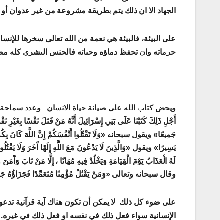
الجهاد الا ان ذلك يتم بطريقة مشروعة من غير عدوان أو هت
على البيئة، فالبيئة هي نعمة من الله تعالى سخرها للإن
حرماته وان تحفظ دماؤه وحياته فالجنس البشري كله مصون
ويحض كتاب الله على صيانة حياة الانسان . وعدد سماحة ال
أَجْلِ ذَلِكَ كَتَبْنَا عَلَى بَنِي إِسْرَائِيلَ أَنَّهُ مَنْ قَتَلَ نَفْسًا بِغَيْرِ ن
جَمِيعًا» ويقول سبحانه «وَلَا تَقْتُلُوا أَنْفُسَكُمْ إِنَّ اللَّهَ كَانَ بِكُمْ 
يَسِيرًا» ويقول «وَالَّذِينَ لَا يَدْعُونَ مَعَ اللَّهِ إِلَهًا آَخَرَ وَلَا يَقْتُلُونَ
لَهُ الْعَذَابُ يَوْمَ الْقِيَامَةِ وَيَخْلُدْ فِيهِ مُهَانًا ، إِلَّا مَنْ تَابَ وَآَمَ
وقال سبحانه وتعالى «وَمَنْ يَقْتُلْ مُؤْمِنًا مُتَعَمِّدًا فَجَزَاؤُهُ جَهَنَّمُ خ
على ضوء كل ذلك لا يمكن أن تكون هناك آية قرآنية تدعو
الإنسانية سواء فعل ذلك في نفسه او فعل ذلك في غيره.