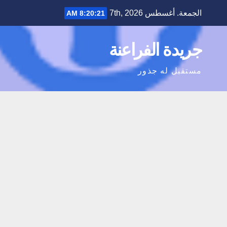
Ski
الجمعة. أغسطس 7th, 2026
8:20:22 AM
t
conten
جريدة الفراعنة
مستقبل له جذور