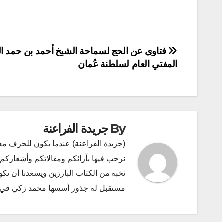
تصفّح
فتاوى عن الحج لسماحة الشيخ أحمد بن حمد ال
المفتي العام لسلطنة عُمان
المقالات
By
جريدة الفراعنة
(جريدة الفراعنة) عندما يكون للحرف مع
نرحب فيها بآرائكم ومقالاتكم وأشعاركم و
نخبه من الكتاب البارزين ويسعدنا أن ت
مستقبل له جذور أسسها محمد زكي في ديسمبر 2011 البريد الإلكتروني l.com