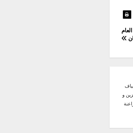
لعام
ان
ياف
زين و
اعنة