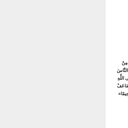
ِنْ
 النَّاسَ
 اللَّهِ
يُضَاعَفْ
َحِيمًا»