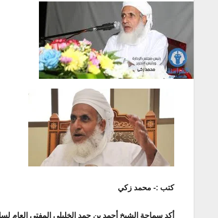
كتب :- محمد زكي
أكد سماحة الشيخ أحمد بن حمد الخليلي المفتي العام لسلطن