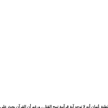
ة عُمان أنه لا توجد آية قرآنية تبيح القتل ، ورغم أن القرآن يحث على