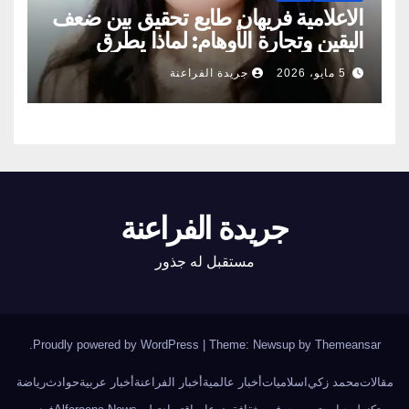
الاعلامية فريهان طايع تحقيق بين ضعف
اليقين وتجارة الأوهام: لماذا يطرق
الناس أبواب المشعوذين
5 مايو، 2026
جريدة الفراعنة
جريدة الفراعنة
مستقبل له جذور
.
Proudly powered by WordPress
|
Theme: Newsup by
Themeansar
مقالات
محمد زكي
اسلاميات
أخبار عالمية
أخبار الفراعنة
أخبار عربية
حوادث
رياضة