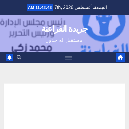
Ski
الجمعة. أغسطس 7th, 2026
11:42:44 AM
t
conten
جريدة الفراعنة
مستقبل له جذور