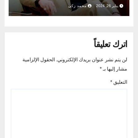
world – Writer / Tariq Fayez
يناير 26, 2024
محمد زكى
Ajaoy
اترك تعليقاً
لن يتم نشر عنوان بريدك الإلكتروني.
الحقول الإلزامية
مشار إليها بـ
*
التعليق
*